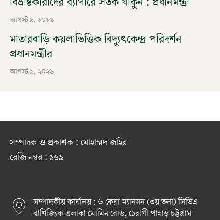
বিভ্রান্তকারীদের ব্যাপারে সতর্ক থাকুন : প্রধানমন্ত্রী
আগস্ট ৯, ২০২৬
মাতারবাড়ি কয়লাভিত্তিক বিদ্যুৎকেন্দ্র পরিদর্শন
প্রধানমন্ত্রীর
আগস্ট ৯, ২০২৬
সম্পাদক ও প্রকাশক : মোহাম্মদ জহির
রেজি নম্বর : ১৬৯
সম্পাদকীয় কার্যালয় : ৬ কেয়া ম্যানসন (৩য় তলা) সিডিএ
বাণিজ্যিক এলাকা মোমিন রোড, চেরাগী পাহাড় চট্টগ্রাম।