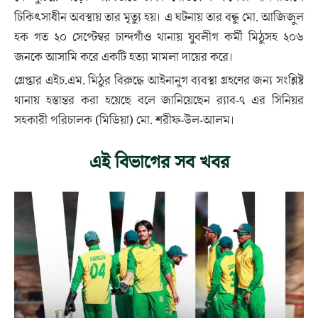
চিকিৎসাধীন অবস্থায় তার মৃত্যু হয়। এ ঘটনায় তার বন্ধু মো. আজিজুল
হক গত ২০ সেপ্টেম্বর চান্দগাঁও থানায় যুবলীগ কর্মী মিঠুসহ ২০৬
জনকে আসামি করে একটি হত্যা মামলা দায়ের করে।
গ্রেপ্তার এইচ.এম. মিঠুর বিরুদ্ধে আইনানুগ ব্যবস্থা গ্রহণের জন্য সংশ্লিষ্ট
থানায় হস্তান্তর করা হয়েছে বলে জানিয়েছেন র‍্যাব-৭ এর সিনিয়র
সহকারী পরিচালক (মিডিয়া) মো. শরীফ-উল-আলম।
এই বিভাগের সব খবর