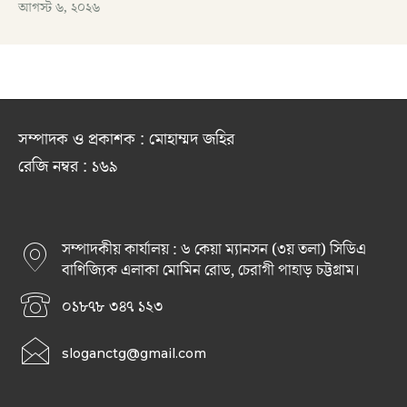
আগস্ট ৬, ২০২৬
সম্পাদক ও প্রকাশক : মোহাম্মদ জহির
রেজি নম্বর : ১৬৯
সম্পাদকীয় কার্যালয় : ৬ কেয়া ম্যানসন (৩য় তলা) সিডিএ
বাণিজ্যিক এলাকা মোমিন রোড, চেরাগী পাহাড় চট্টগ্রাম।
০১৮৭৮ ৩৪৭ ১২৩
sloganctg@gmail.com