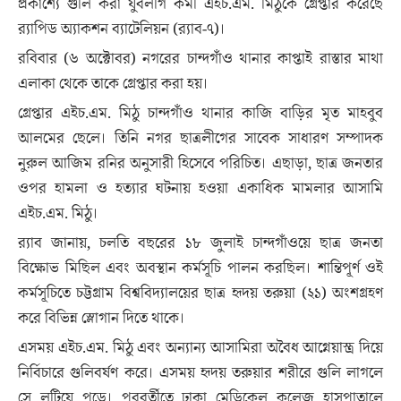
প্রকাশ্যে গুলি করা যুবলীগ কর্মী এইচ.এম. মিঠুকে গ্রেপ্তার করেছে
র‍্যাপিড অ্যাকশন ব্যাটেলিয়ন (র‍্যাব-৭)।
রবিবার (৬ অক্টোবর) নগরের চান্দগাঁও থানার কাপ্তাই রাস্তার মাথা
এলাকা থেকে তাকে গ্রেপ্তার করা হয়।
গ্রেপ্তার এইচ.এম. মিঠু চান্দগাঁও থানার কাজি বাড়ির মৃত মাহবুব
আলমের ছেলে। তিনি নগর ছাত্রলীগের সাবেক সাধারণ সম্পাদক
নুরুল আজিম রনির অনুসারী হিসেবে পরিচিত। এছাড়া, ছাত্র জনতার
ওপর হামলা ও হত্যার ঘটনায় হওয়া একাধিক মামলার আসামি
এইচ.এম. মিঠু।
র‍্যাব জানায়, চলতি বছরের ১৮ জুলাই চান্দগাঁওয়ে ছাত্র জনতা
বিক্ষোভ মিছিল এবং অবস্থান কর্মসূচি পালন করছিল। শান্তিপূর্ণ ওই
কর্মসূচিতে চট্টগ্রাম বিশ্ববিদ্যালয়ের ছাত্র হৃদয় তরুয়া (২১) অংশগ্রহণ
করে বিভিন্ন স্লোগান দিতে থাকে।
এসময় এইচ.এম. মিঠু এবং অন্যান্য আসামিরা অবৈধ আগ্নেয়াস্ত্র দিয়ে
নির্বিচারে গুলিবর্ষণ করে। এসময় হৃদয় তরুয়ার শরীরে গুলি লাগলে
সে লুটিয়ে পড়ে। পরবর্তীতে ঢাকা মেডিকেল কলেজ হাসপাতালে