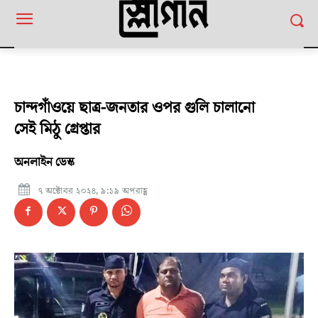
চান্দগাঁওয়ে ছাত্র-জনতার ওপর গুলি চালানো
সেই মিঠু গ্রেপ্তার
অনলাইন ডেস্ক
৭ অক্টোবর ২০২৪, ৯:১৯ অপরাহ্ণ