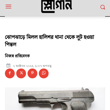
ঝোপঝাড়ে মিলল হালিশর থানা থেকে লুট হওয়া
পিস্তল
নিজস্ব প্রতিবেদক
২ অক্টোবর ২০২৪, ৬:০৭ অপরাহ্ণ