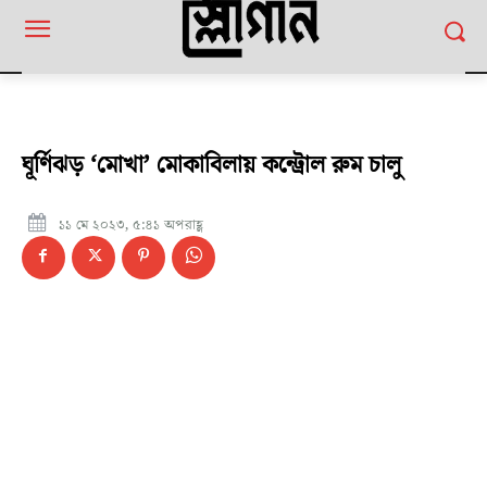
ঘূর্ণিঝড় ‘মোখা’ মোকাবিলায় কন্ট্রোল রুম চালু
১১ মে ২০২৩, ৫:৪১ অপরাহ্ণ