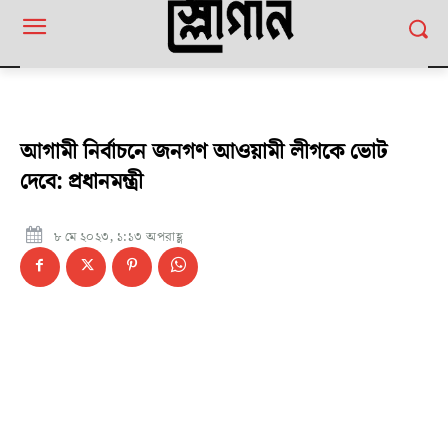
আগামী নির্বাচনে জনগণ আওয়ামী লীগকে ভোট
দেবে: প্রধানমন্ত্রী
৮ মে ২০২৩, ১:১৩ অপরাহ্ণ