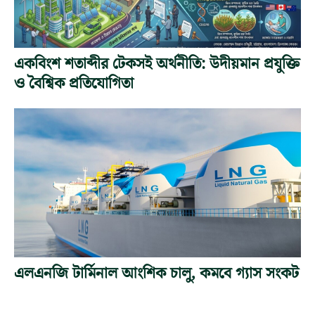
একবিংশ শতাব্দীর টেকসই অর্থনীতি: উদীয়মান প্রযুক্তি
ও বৈশ্বিক প্রতিযোগিতা
এলএনজি টার্মিনাল আংশিক চালু, কমবে গ্যাস সংকট