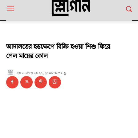
আদালতের হস্তক্ষেপে বিক্রি হওয়া শিশু ফিরে
পেল মায়ের কোল
২৩ নভেম্বর ২০২২, ৯:৩৮ অপরাহ্ণ