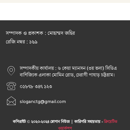
সম্পাদক ও প্রকাশক : মোহাম্মদ জহির
রেজি নম্বর : ১৬৯
সম্পাদকীয় কার্যালয় : ৬ কেয়া ম্যানসন (৩য় তলা) সিডিএ
বাণিজ্যিক এলাকা মোমিন রোড, চেরাগী পাহাড় চট্টগ্রাম।
০১৮৭৮ ৩৪৭ ১২৩
sloganctg@gmail.com
কপিরাইট © ২০২০-২০২৪ স্লোগান নিউজ | কারিগরি সহায়তায় -
ক্রিয়েটিভ
ওয়ার্কশপ