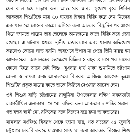
আসেন নিজের ভাই এর বৌ শিরিন আকতার এর কাছে। এই সিদ্ধান্তই
যেন কাল হয়ে দাড়ায় রুনা আক্তারের জন্য। সুযোগ বুঝে শিরিন
আকতার শিশুটিকে মাত্র ৫০ হাজার টাকায় বিক্রি করে দেন নিজের
এক খালাতো বোনের কাছে। এদিকে রুনা আক্তার কিছুদিন পর গ্রামে
গিয়ে জানতে পারেন তার ছেলেকে অন্যজনের কাছে বিক্রি করে দেয়া
হয়েছে। এ ঘটনায় প্রথমে স্থানীয় চেয়ারম্যান এবং থানায় অভিযোগ
করলেও কোনো লাভ হয়নি। অবশেষে উপায় না পেয়ে তিনি দারস্থ হন
আদালতের। আদালতের হস্তক্ষেপে বিক্রির ১ বছর ৪ মাস পর মায়ের
কোলে ফিরে আসে সেই শিশু। বুধবার ধার্য থাকা শুনানিতে চট্টগ্রাম
জেলা ও দায়রা জজ আদালতের বিচারক আজিজ আহমেদ ভূঞা
শিশুটির প্রকৃত মায়ের কাছে তাকে ফিরিয়ে দেওয়ার আদেশ দেন।
ওই শিশুর বাড়ি চট্টগ্রামের রাঙ্গুনিয়া উপজেলার দক্ষিণ সফরভাটা
হাজারীখিল এলাকায়। সে মো. রফিক-রুনা আকতার দম্পতির সন্তান।
গত বছর স্বামী মো. রফিকের সঙ্গে বিচ্ছেদ হয়ে রুনা আকতারের।
মামলার সংক্ষিপ্ত বিবরণ থেকে জানা যায়, গত বছরের ২৫ জুলাই
চট্টগ্রামে চাকরি করতে যাওয়ার সময় মা রুনা আকতার নিজের শিশু