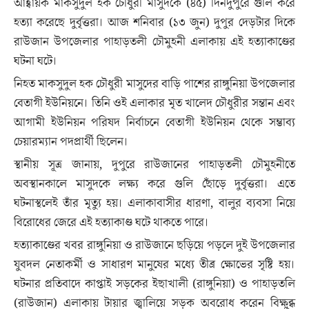
আহ্বায়ক মাকসুদুল হক চৌধুরী মাসুদকে (৪৫) দিনদুপুরে গুলি করে
হত্যা করেছে দুর্বৃত্তরা। আজ শনিবার (১৩ জুন) দুপুর দেড়টার দিকে
রাউজান উপজেলার পাহাড়তলী চৌমুহনী এলাকায় এই হত্যাকাণ্ডের
ঘটনা ঘটে।
​নিহত মাকসুদুল হক চৌধুরী মাসুদের বাড়ি পাশের রাঙ্গুনিয়া উপজেলার
বেতাগী ইউনিয়নে। তিনি ওই এলাকার মৃত খালেদ চৌধুরীর সন্তান এবং
আগামী ইউনিয়ন পরিষদ নির্বাচনে বেতাগী ইউনিয়ন থেকে সম্ভাব্য
চেয়ারম্যান পদপ্রার্থী ছিলেন।
​স্থানীয় সূত্র জানায়, দুপুরে রাউজানের পাহাড়তলী চৌমুহনীতে
অবস্থানকালে মাসুদকে লক্ষ্য করে গুলি ছোঁড়ে দুর্বৃত্তরা। এতে
ঘটনাস্থলেই তাঁর মৃত্যু হয়। এলাকাবাসীর ধারণা, বালুর ব্যবসা নিয়ে
বিরোধের জেরে এই হত্যাকাণ্ড ঘটে থাকতে পারে।
​হত্যাকাণ্ডের খবর রাঙ্গুনিয়া ও রাউজানে ছড়িয়ে পড়লে দুই উপজেলার
যুবদল নেতাকর্মী ও সাধারণ মানুষের মধ্যে তীব্র ক্ষোভের সৃষ্টি হয়।
ঘটনার প্রতিবাদে কাপ্তাই সড়কের ইছাখালী (রাঙ্গুনিয়া) ও পাহাড়তলি
(রাউজান) এলাকায় টায়ার জ্বালিয়ে সড়ক অবরোধ করেন বিক্ষুব্ধ