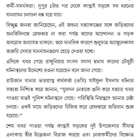
কর্মী-সমর্থকরা। দুপুর ১টার পর থেকে কাপ্তাই সড়কে সব ধরনের
যানবাহন চলাচল বন্ধ হয়ে যায়।
​বিক্ষুব্ধ জনতা জানিয়েছেন, এই জঘন্য হত্যাকাণ্ডের সঙ্গে জড়িতদের
অনতিবিলম্বে গ্রেফতার না করা পর্যন্ত তাদের আন্দোলন ও সড়ক
অবরোধ অব্যাহত থাকবে। তবে মানবিক কারণে শুধুমাত্র অ্যাম্বুলেন্সসহ
জরুরি সেবার যানবাহনগুলো ছেড়ে দেওয়া হচ্ছে।
​এদিকে খবর পেয়ে রাঙ্গুনিয়ার সংসদ সদস্য হুমাম কাদের চৌধুরী
ঘটনাস্থলের উদ্দেশ্যে রওনা হয়েছেন বলে জানা গেছে।
​রাউজান থানার ভারপ্রাপ্ত কর্মকর্তা (ওসি) সাইফুল ইসলাম ঘটনার
সত্যতা নিশ্চিত করে জানান, “যুবদল নেতাকে গুলি করে হত্যার খবর
পাওয়া মাত্রই পুলিশ ঘটনাস্থলে গেছে। পরিস্থিতি নিয়ন্ত্রণে আনার চেষ্টা
চলছে। একই সাথে জড়িতদের চিহ্নিত করে গ্রেফতারে অভিযান শুরু
হয়েছে।”
​শেষ খবর পাওয়া পর্যন্ত কাপ্তাই সড়কের দুই উপজেলার সীমান্ত
এলাকায় তীব্র উত্তেজনা বিরাজ করছে এবং নেতাকর্মীদের বিক্ষোভ