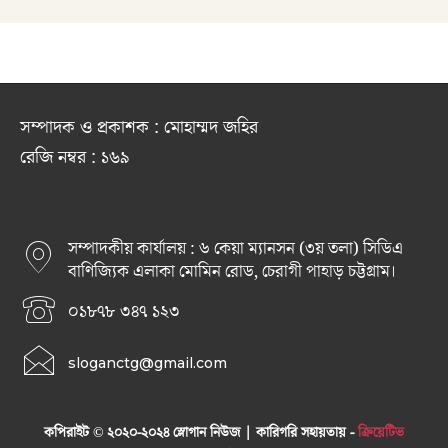
সম্পাদক ও প্রকাশক : মোহাম্মদ জহির
রেজি নম্বর : ১৬৯
সম্পাদকীয় কার্যালয় : ৬ কেয়া ম্যানসন (৩য় তলা) সিডিএ
বাণিজ্যিক এলাকা মোমিন রোড, চেরাগী পাহাড় চট্টগ্রাম।
০১৮৭৮ ৩৪৭ ১২৩
sloganctg@gmail.com
কপিরাইট © ২০২০-২০২৪ স্লোগান নিউজ | কারিগরি সহায়তায় -
ক্রিয়েটিভ