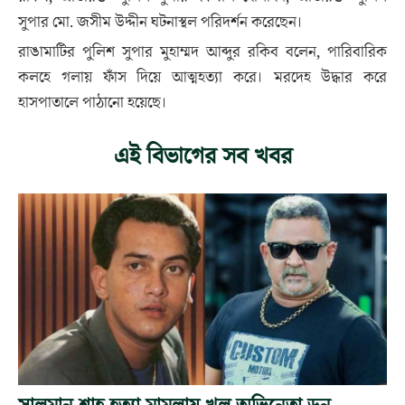
সুপার মো. জসীম উদ্দীন ঘটনাস্থল পরিদর্শন করেছেন।
রাঙামাটির পুলিশ সুপার মুহাম্মদ আব্দুর রকিব বলেন, পারিবারিক
কলহে গলায় ফাঁস দিয়ে আত্মহত্যা করে। মরদেহ উদ্ধার করে
হাসপাতালে পাঠানো হয়েছে।
এই বিভাগের সব খবর