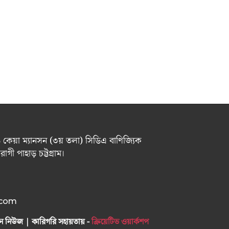
 ৬ কেয়া ম্যানসন (৩য় তলা) সিডিএ বাণিজ্যিক
গী পাহাড় চট্টগ্রাম।
.com
ন নিউজ | কারিগরি সহায়তায় -
ক্রিয়েটিভ ওয়ার্কশপ