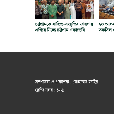
চট্টগ্রামকে সাহিত্য-সংস্কৃতির জায়গায়
২০ আগস্ট 
এগিয়ে নিচ্ছে চট্টগ্রাম একাডেমি
তফসিল ঘ
সম্পাদক ও প্রকাশক : মোহাম্মদ জহির
রেজি নম্বর : ১৬৯