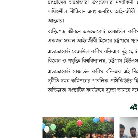
চট্টগ্রামের হাটহাজারী উপজেলার মন্দাকি
দায়িত্বশীল, নীতিবান এবং জনপ্রিয় আইনজীবী
আক্তার।
ব্যক্তিগত জীবনে এডভোকেট রেজাউল করিম র
একজন সফল আইনজীবী হিসেবে চট্টগ্রামে প্র্যাক
এডভোকেট রেজাউল করিম রনি-এর দুই ছোট বো
বিজ্ঞান ও প্রযুক্তি বিশ্ববিদ্যালয়, চট্টগ্রাম 
এডভোকেট রেজাউল করিম রনি-এর এই নিয়োগক
দুর্নীতি দমন কমিশনের পাবলিক প্রসিকিউটর
অভিজ্ঞতা সংস্থাটির কার্যক্রমে দৃঢ়তা আনব
এই