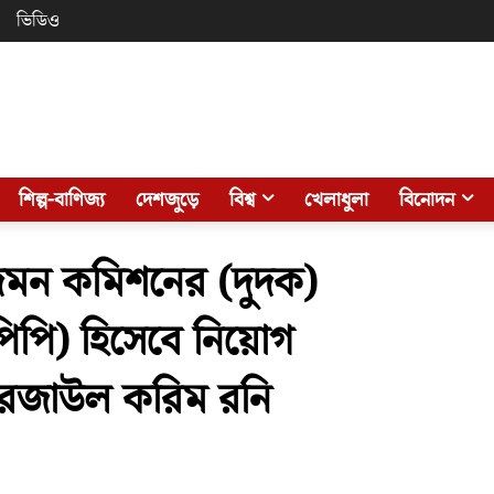
ভিডিও
শিল্প-বাণিজ্য
দেশজুড়ে
বিশ্ব
খেলাধুলা
বিনোদন
ীতি দমন কমিশনের (দুদক)
পিপি) হিসেবে নিয়োগ
েজাউল করিম রনি