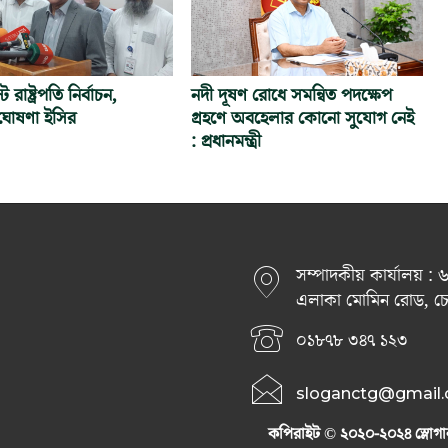
রাষ্ট্রপতি নির্বাচন,
নদী দূষণ রোধে সমন্বিত পদক্ষেপ
োষণা ইসির
গ্রহণে অবহেলার কোনো সুযোগ নেই
: প্রধানমন্ত্রী
সম্পাদকীয় কার্যালয় :
এলাকা মোমিন রোড, চেরা
০১৮৭৮ ৩৪৭ ১২৩
sloganctg@gmail
কপিরাইট © ২০২০-২০২৪ স্লোগা