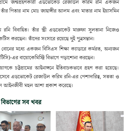
নী গ্রামে জন্মগ্রহণকারী এডভোকেট রেজাউল করিম রনি একজন
। তাঁর পিতার নাম মোঃ জাহাঙ্গীর আলম এবং মাতার নাম ইয়াসমিন
নি বিবাহিত। তাঁর স্ত্রী এডভোকেট মারুফা সুলতানা নিজেও
টিস করছেন। তাঁদের সংসারে রয়েছে দুই পুত্রসন্তান।
নের মধ্যে একজন বিসিএস শিক্ষা ক্যাডারে কর্মরত, অন্যজন
(ইউএসটিসি)-এর বায়োকেমিস্ট্রি বিভাগে পড়াশোনা করছেন।
ে চট্টগ্রামের আইনাঙ্গনে ইতিবাচকভাবে গ্রহণ করা হয়েছে।
 হিসেবে এডভোকেট রেজাউল করিম রনি-এর পেশাদারিত্ব, সততা ও
ে বলে আইনজীবী মহল আশা প্রকাশ করেছে।
 বিভাগের সব খবর