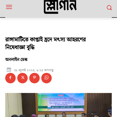
রাঙ্গামাটিতে কাপ্তাই হ্রদে মৎস্য আহরণের
নিষেধাজ্ঞা বৃদ্ধি
অনলাইন ডেস্ক
২৮ জুলাই ২০২৫, ৬:২৪ অপরাহ্ণ