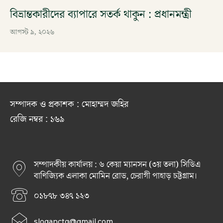
বিভ্রান্তকারীদের ব্যাপারে সতর্ক থাকুন : প্রধানমন্ত্রী
আগস্ট ৯, ২০২৬
সম্পাদক ও প্রকাশক : মোহাম্মদ জহির
রেজি নম্বর : ১৬৯
সম্পাদকীয় কার্যালয় : ৬ কেয়া ম্যানসন (৩য় তলা) সিডিএ
বাণিজ্যিক এলাকা মোমিন রোড, চেরাগী পাহাড় চট্টগ্রাম।
০১৮৭৮ ৩৪৭ ১২৩
sloganctg@gmail.com