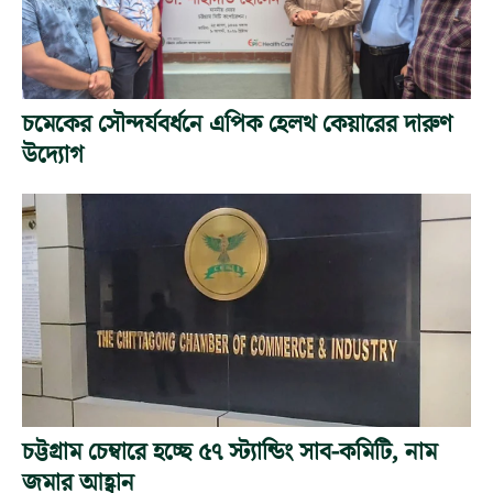
চমেকের সৌন্দর্যবর্ধনে এপিক হেলথ কেয়ারের দারুণ
উদ্যোগ
চট্টগ্রাম চেম্বারে হচ্ছে ৫৭ স্ট্যান্ডিং সাব-কমিটি, নাম
জমার আহ্বান