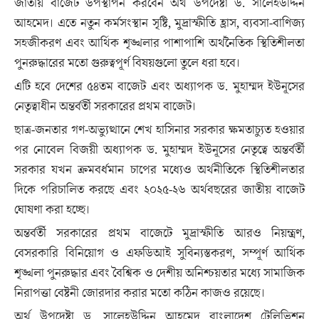
জাতীয় বাজেট উপস্থাপন করবেন অর্থ উপদেষ্টা ড. সালেহউদ্দিন
আহমেদ। এতে নতুন কর্মসংস্থান সৃষ্টি, মুদ্রাস্ফীতি হ্রাস, ব্যবসা-বাণিজ্য
সহজীকরণ এবং আর্থিক শৃঙ্খলার পাশাপাশি অর্থনৈতিক স্থিতিশীলতা
পুনরুদ্ধারের মতো গুরুত্বপূর্ণ বিষয়গুলো তুলে ধরা হবে।
এটি হবে দেশের ৫৪তম বাজেট এবং অধ্যাপক ড. মুহাম্মদ ইউনূসের
নেতৃত্বাধীন অন্তর্বর্তী সরকারের প্রথম বাজেট।
ছাত্র-জনতার গণ-অভ্যুত্থানে শেখ হাসিনার সরকার ক্ষমতাচ্যুত হওয়ার
পর নোবেল বিজয়ী অধ্যাপক ড. মুহাম্মদ ইউনূসের নেতৃত্বে অন্তর্বর্তী
সরকার যখন ক্রমবর্ধমান চাপের মধ্যেও অর্থনীতিকে স্থিতিশীলতার
দিকে পরিচালিত করছে এবং ২০২৫-২৬ অর্থবছরের জাতীয় বাজেট
ঘোষণা করা হচ্ছে।
অন্তর্বর্তী সরকারের প্রথম বাজেটে মুদ্রাস্ফীতি আরও নিয়ন্ত্রণ,
বেসরকারি বিনিয়োগ ও এফডিআই সুবিন্যস্তকরণ, সম্পূর্ণ আর্থিক
শৃঙ্খলা পুনরুদ্ধার এবং বৈশ্বিক ও দেশীয় অনিশ্চয়তার মধ্যে সামাজিক
নিরাপত্তা বেষ্টনী জোরদার করার মতো কঠিন কাজও রয়েছে।
অর্থ উপদেষ্টা ড. সালেহউদ্দিন আহমেদ বাংলাদেশ টেলিভিশন