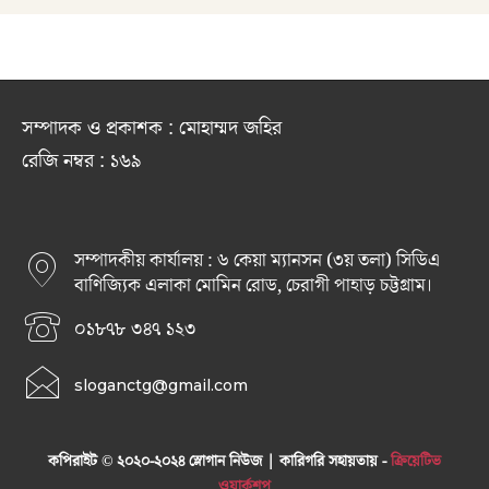
সম্পাদক ও প্রকাশক : মোহাম্মদ জহির
রেজি নম্বর : ১৬৯
সম্পাদকীয় কার্যালয় : ৬ কেয়া ম্যানসন (৩য় তলা) সিডিএ
বাণিজ্যিক এলাকা মোমিন রোড, চেরাগী পাহাড় চট্টগ্রাম।
০১৮৭৮ ৩৪৭ ১২৩
sloganctg@gmail.com
কপিরাইট © ২০২০-২০২৪ স্লোগান নিউজ | কারিগরি সহায়তায় -
ক্রিয়েটিভ
ওয়ার্কশপ