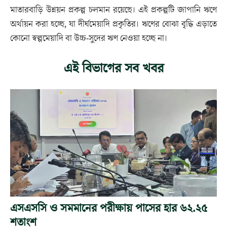
মাতারবাড়ি উন্নয়ন প্রকল্প চলমান রয়েছে। এই প্রকল্পটি জাপানি ঋণে
অর্থায়ন করা হচ্ছে, যা দীর্ঘমেয়াদি প্রকৃতির। ঋণের বোঝা বৃদ্ধি এড়াতে
কোনো স্বল্পমেয়াদি বা উচ্চ-সুদের ঋণ নেওয়া হচ্ছে না।
এই বিভাগের সব খবর
এসএসসি ও সমমানের পরীক্ষায় পাসের হার ৬২.২৫
শতাংশ