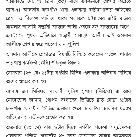
হত্যাকাণ্ডে মো. আলভীন (৩০) নামে একজনকে গ্রেপ্তার করেছে
র‌্যাব-৭। আলভীন চান্দগাঁও থানা এলাকার ফরিদাপাড়ার জসিমের
ছেলে ও বিদেশে পালিয়ে থাকা পলাতক চট্টগ্রামের এইট মার্ডার
মামলার আসামি সন্ত্রাসী সাজ্জাদ আলী ওরফে বড় সাজ্জাদের ভাগ্নে।
একইসঙ্গে পৃথক অভিযানে সন্ত্রাসী সাজ্জাদ আলীর ভাই ওসমান
আলীকে গ্রেপ্তার করে পতেঙ্গা থানা পুলিশ।
ওসমান আলীকে গ্রেপ্তারের বিষয়টি নিশ্চিত করেছেন পতেঙ্গা থানার
ভারপ্রাপ্ত কর্মকর্তা (ওসি) শফিকুল ইসলাম।
সোমবার (২৬ মে) ১১টায় নগরীর বিভিন্ন এলাকায় অভিযান চালিয়ে
তাদের গ্রেপ্তার করা হয়।
র‌্যাব-৭ এর সিনিয়র সহকারী পুলিশ সুপার (মিডিয়া) এ আর
মোজাম্মেল জানান, গোপন সংবাদের ভিত্তিতে রাত সোয়া ১১টায়
চান্দগাঁও থানাধীন সিডিএ এলাকা থেকে ঢাকাইয়া আকবর হত্যায়
অভিযুক্ত আলভীনকে গ্রেপ্তার করা হয়।
শুক্রবার (২৩ মে) রাত ৮টার দিকে নগরীর পতেঙ্গা সমুদ্রসৈকত
এলাকার পশ্চিম পয়েন্টের ২৮ নম্বর দোকানের সামনে আড্ডারত