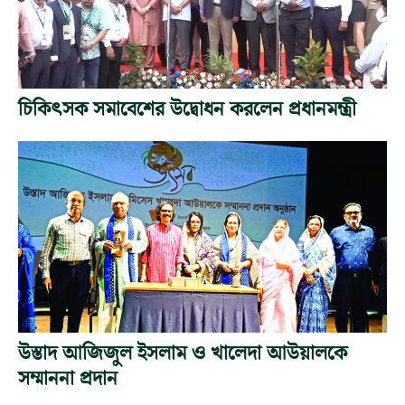
চিকিৎসক সমাবেশের উদ্বোধন করলেন প্রধানমন্ত্রী
উস্তাদ আজিজুল ইসলাম ও খালেদা আউয়ালকে
সম্মাননা প্রদান