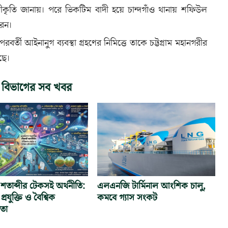
ৃতি জানায়। পরে ভিকটিম বাদী হয়ে চান্দগাঁও থানায় শফিউল
রেন।
রবর্তী আইনানুগ ব্যবস্থা গ্রহণের নিমিত্তে তাকে চট্টগ্রাম মহানগরীর
েছে।
 বিভাগের সব খবর
তাব্দীর টেকসই অর্থনীতি:
এলএনজি টার্মিনাল আংশিক চালু,
প্রযুক্তি ও বৈশ্বিক
কমবে গ্যাস সংকট
িতা