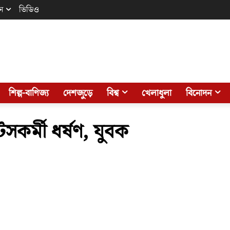
ন
ভিডিও
শিল্প-বাণিজ্য
দেশজুড়ে
বিশ্ব
খেলাধুলা
বিনোদন
টসকর্মী ধর্ষণ, যুবক