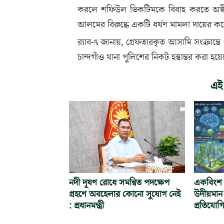
করলে শফিউল ভিকটিমকে বিবাহ করতে অস্বীক
আলমের বিরুদ্ধে একটি ধর্ষণ মামলা দায়ের ক
র‌্যাব-৭ জানায়, গ্রেফতারকৃত আসামি সংক্রান্তে প
চান্দগাঁও থানা পুলিশের নিকট হস্তান্তর করা হয়
এই
নদী দূষণ রোধে সমন্বিত পদক্ষেপ
একবিংশ শ
গ্রহণে অবহেলার কোনো সুযোগ নেই
উদীয়মান 
: প্রধানমন্ত্রী
প্রতিযোগ