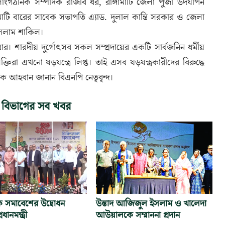
িটির সাংগঠনিক সম্পাদক রাজীব ধর, রাঙ্গামাটি জেলা পুজা উদযাপন
মাটি বারের সাবেক সভাপতি এ্যাড. দুলাল কান্তি সরকার ও জেলা
সলাম শাকিল।
ার। শারদীয় দুর্গোৎসব সকল সম্প্রদায়ের একটি সার্বজনিন ধর্মীয়
া এখনো ষড়যন্ত্রে লিপ্ত। তাই এসব ষড়যন্ত্রকারীদের বিরুদ্ধে
ে আহবান জানান বিএনপি নেতৃবৃন্দ।
 বিভাগের সব খবর
 সমাবেশের উদ্বোধন
উস্তাদ আজিজুল ইসলাম ও খালেদা
ধানমন্ত্রী
আউয়ালকে সম্মাননা প্রদান