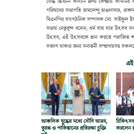
বৌদ্ধ খ্রিস্টান কল্যান ফ্রন্ট কেন্দ্রীয় কম
পরিষদের সভাপতি অমলেন্দু হাওলাদার, রাঙ্গা
বিএনপির সাংগঠনিক সম্পাদক মো. সাইফুল ই
সভায় নেতৃবৃন্দ বলেন, ধর্ম যায় যার উৎসব সব
উৎসব, এই উৎসবকে ম্লান করতে পরাজিত শক্তির
সজাগ থাকার জন্য সনাতনী সম্প্রদায়সহ সকলক
এই
আঞ্চলিক যুদ্ধের মধ্যে সৌদি আরব,
চিকিৎসক
তুরস্ক ও পাকিস্তানের প্রতিরক্ষা চুক্তি
করলেন প্র