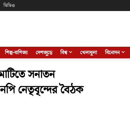
ভিডিও
শিল্প-বাণিজ্য
দেশজুড়ে
বিশ্ব
খেলাধুলা
বিনোদন
্গামাটিতে সনাতন
এনপি নেতৃবৃন্দের বৈঠক