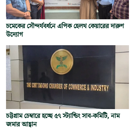
চমেকের সৌন্দর্যবর্ধনে এপিক হেলথ কেয়ারের দারুণ
উদ্যোগ
চট্টগ্রাম চেম্বারে হচ্ছে ৫৭ স্ট্যান্ডিং সাব-কমিটি, নাম
জমার আহ্বান