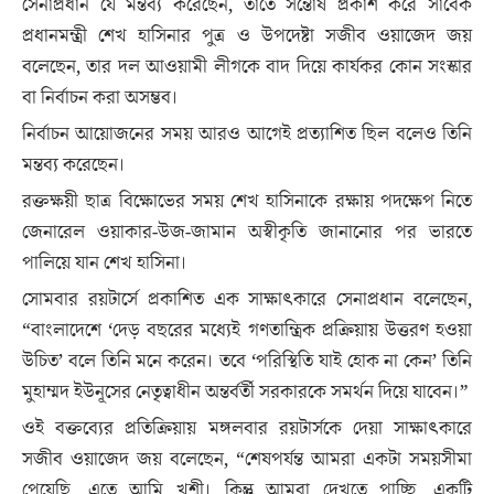
সেনাপ্রধান যে মন্তব্য করেছেন, তাতে সন্তোষ প্রকাশ করে সাবেক
প্রধানমন্ত্রী শেখ হাসিনার পুত্র ও উপদেষ্টা সজীব ওয়াজেদ জয়
বলেছেন, তার দল আওয়ামী লীগকে বাদ দিয়ে কার্যকর কোন সংস্কার
বা নির্বাচন করা অসম্ভব।
নির্বাচন আয়োজনের সময় আরও আগেই প্রত্যাশিত ছিল বলেও তিনি
মন্তব্য করেছেন।
রক্তক্ষয়ী ছাত্র বিক্ষোভের সময় শেখ হাসিনাকে রক্ষায় পদক্ষেপ নিতে
জেনারেল ওয়াকার-উজ-জামান অস্বীকৃতি জানানোর পর ভারতে
পালিয়ে যান শেখ হাসিনা।
সোমবার রয়টার্সে প্রকাশিত এক সাক্ষাৎকারে সেনাপ্রধান বলেছেন,
“বাংলাদেশে ‘দেড় বছরের মধ্যেই গণতান্ত্রিক প্রক্রিয়ায় উত্তরণ হওয়া
উচিত’ বলে তিনি মনে করেন। তবে ‘পরিস্থিতি যাই হোক না কেন’ তিনি
মুহাম্মদ ইউনূসের নেতৃত্বাধীন অন্তর্বর্তী সরকারকে সমর্থন দিয়ে যাবেন।”
ওই বক্তব্যের প্রতিক্রিয়ায় মঙ্গলবার রয়টার্সকে দেয়া সাক্ষাৎকারে
সজীব ওয়াজেদ জয় বলেছেন, “শেষপর্যন্ত আমরা একটা সময়সীমা
পেয়েছি, এতে আমি খুশী। কিন্তু আমরা দেখতে পাচ্ছি, একটি