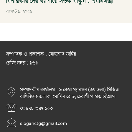
বিভ্রান্তকারীদের ব্যাপারে সতর্ক থাকুন : প্রধানমন্ত্রী
আগস্ট ৯, ২০২৬
সম্পাদক ও প্রকাশক : মোহাম্মদ জহির
রেজি নম্বর : ১৬৯
সম্পাদকীয় কার্যালয় : ৬ কেয়া ম্যানসন (৩য় তলা) সিডিএ
বাণিজ্যিক এলাকা মোমিন রোড, চেরাগী পাহাড় চট্টগ্রাম।
০১৮৭৮ ৩৪৭ ১২৩
sloganctg@gmail.com