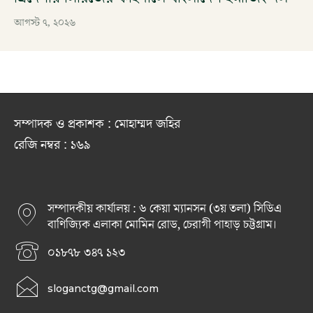
আগস্ট ৭, ২০২৬
সম্পাদক ও প্রকাশক : মোহাম্মদ জহির
রেজি নম্বর : ১৬৯
সম্পাদকীয় কার্যালয় : ৬ কেয়া ম্যানসন (৩য় তলা) সিডিএ
বাণিজ্যিক এলাকা মোমিন রোড, চেরাগী পাহাড় চট্টগ্রাম।
০১৮৭৮ ৩৪৭ ১২৩
sloganctg@gmail.com