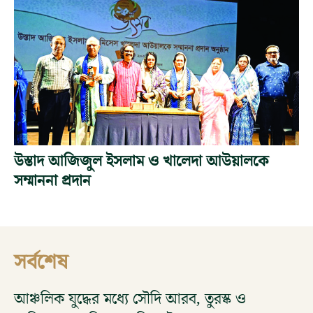
উস্তাদ আজিজুল ইসলাম ও খালেদা আউয়ালকে
সম্মাননা প্রদান
সর্বশেষ
আঞ্চলিক যুদ্ধের মধ্যে সৌদি আরব, তুরস্ক ও