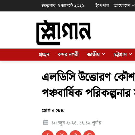
শুক্রবার, ৭ আগস্ট ২০২৬
ইপেপার
আয়োজন
প্রচ্ছদ
বন্দর নগরী
জাতীয়
চট্টগ্রাম
এলডিসি উত্তোরণ কৌশ
পঞ্চবার্ষিক পরিকল্পনার স
স্লোগান ডেস্ক
১০ জুন ২০২৪, ১২:১২ পূর্বাহ্ণ