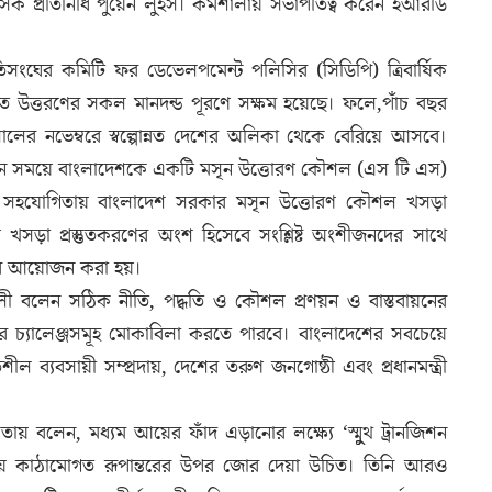
িক প্রতিনিধি পুয়েন লুইস। কর্মশালায় সভাপতিত্ব করেন ইআরডি
িসংঘের কমিটি ফর ডেভেলপমেন্ট পলিসির (সিডিপি) ত্রিবার্ষিক
 হতে উত্তরণের সকল মানদন্ড পূরণে সক্ষম হয়েছে। ফলে,পাঁচ বছর
ালের নভেম্বরে স্বল্পোন্নত দেশের অলিকা থেকে বেরিয়ে আসবে।
কালীন সময়ে বাংলাদেশকে একটি মসৃন উত্তোরণ কৌশল (এস টি এস)
ার সহযোগিতায় বাংলাদেশ সরকার মসৃন উত্তোরণ কৌশল খসড়া
য় খসড়া প্রস্তুতকরণের অংশ হিসেবে সংশ্লিষ্ট অংশীজনদের সাথে
ালার আয়োজন করা হয়।
 আলী বলেন সঠিক নীতি, পদ্ধতি ও কৌশল প্রণয়ন ও বাস্তবায়নের
রণের চ্যালেঞ্জসমূহ মোকাবিলা করতে পারবে। বাংলাদেশের সবচেয়ে
ল ব্যবসায়ী সম্প্রদায়, দেশের তরুণ জনগোষ্ঠী এবং প্রধানমন্ত্রী
তৃতায় বলেন, মধ্যম আয়ের ফাঁদ এড়ানোর লক্ষ্যে ‘স্মুুথ ট্রানজিশন
োজনীয় কাঠামোগত রূপান্তরের উপর জোর দেয়া উচিত। তিনি আরও