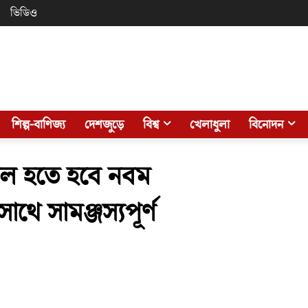
ভিডিও
শিল্প-বাণিজ্য
দেশজুড়ে
বিশ্ব
খেলাধুলা
বিনোদন
ল হতে হবে নবম
াথে সামঞ্জস্যপূর্ণ