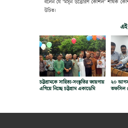
বলেন যে ‘মসৃন উত্তোরণ কৌশল’ শীর্ষক কৌশলপত
উচিত।
এই
চট্টগ্রামকে সাহিত্য-সংস্কৃতির জায়গায়
২০ আগস্ট 
এগিয়ে নিচ্ছে চট্টগ্রাম একাডেমি
তফসিল ঘ