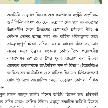
এলডিসি উত্তোরণ বিষয়ক এক কর্মশালায় সংশ্লিষ্ট অংশীজন
ও নীতিনির্ধারকগণ বলেছেন, স্বল্পোন্নত দেশ হতে বাংলাদেশের
উন্নয়নশীল দেশে উত্তরণের প্রেক্ষাপটে প্রণীতব্য নীতি ও
কৌশল দেশের আসন্ন নবম পঞ্চ বার্ষিক পরিকল্পনার সাথে
সামঞ্জস্যপূর্ণ হওয়া উচিত। মধ্যম আয়ের ফাঁদ এড়ানোর
লক্ষ্যে মসৃণ উত্তরণ সংক্রান্ত কৌশলটিতে প্রয়োজনীয়
কাঠামোগত রূপান্তরের উপর পুরুত্ব আরোপ করা উচিত।
রোববার রাজধানীতে অর্থনৈতিক সম্পর্ক বিভাগ (ইআরডি)ও
জাতিসংঘের অর্থনৈতিক ও সামাজিক বিভাগের (ইউএনডেসা)
যৌথ উদ্যোগে আয়োজিত ‘মসৃন উত্তোরণ কৌশল’ শীর্ষক
লেন।
আবুল হাসান মাহমুদ আলী। বিশেষ অতিথি ছিলেন অর্থ প্রতিমন্ত্রী
ের সচিব মোহাং সেলিম উদ্দিন। এছাড়া সম্মানিত অতিথি হিসেবে