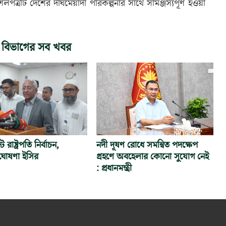
্রটি দেশের দীর্ঘমেয়াদী পরিকল্পনার সাথে সামঞ্জস্যপূর্ণ হওয়া
 বিভাগের সব খবর
রাষ্ট্রপতি নির্বাচন,
নদী দূষণ রোধে সমন্বিত পদক্ষেপ
োষণা ইসির
গ্রহণে অবহেলার কোনো সুযোগ নেই
: প্রধানমন্ত্রী