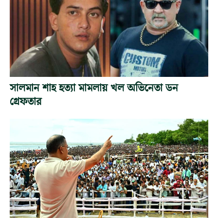
সালমান শাহ হত্যা মামলায় খল অভিনেতা ডন
গ্রেফতার