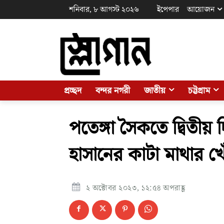
শনিবার, ৮ আগস্ট ২০২৬
ইপেপার
আয়োজন
প্রচ্ছদ
বন্দর নগরী
জাতীয়
চট্টগ্রাম
পতেঙ্গা সৈকতে দ্বিতীয়
হাসানের কাটা মাথার খে
২ অক্টোবর ২০২৩, ১২:৫৪ অপরাহ্ণ