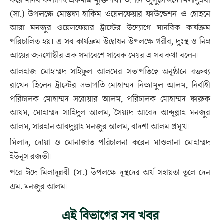
করে মানব কল্যাণই একমাত্র মুক্তিপথ। জশনে জুলুসে ঈদে মিলাদুন্নবী
(সা.) উপলক্ষে মোস্তফা হাকিম ওয়েলফেয়ার ফাউন্ডেশন ও হোছনে
আরা মনজুর ওয়েলফেয়ার ট্রাস্টের উদ্যোগে মানবিক কার্যক্রম
পরিচালিত হয়। এ সব কার্যক্রম উদ্বোধন উপলক্ষে গরীব, দুঃস্থ ও নিম্ন
আয়ের জনগোষ্ঠীর এক সমাবেশে সাবেক মেয়র এ সব কথা বলেন।
আলহাজ মোহাম্মদ সাইফুল আলমের সভাপতিত্বে অনুষ্ঠানে বক্তব্য
রাখেন ছিলেন ট্রাস্টের সভাপতি মোহাম্মদ নিজামুল আলম, নির্বাহী
পরিচালক মোহাম্মদ সরোয়ার আলম, পরিচালক মোহাম্মদ ফারুক
আযম, মোহাম্মদ সাহিদুল আলম, সৈয়্যদ আবেদ আব্দুল্লাহ মনজুর
আলম, সারহান আবদুল্লাহ মনজুর আলম, বাদশা আলম প্রমুখ।
মিলাদ, দোয়া ও মোনাজাত পরিচালনা করেন মাওলানা মোহাম্মদ
ইউনুস রজভী।
পরে ঈদে মিলাদুন্নবী (সা.) উপলক্ষে দুস্থদের অর্থ সহায়তা তুলে দেন
এম. মনজুর আলম।
এই বিভাগের সব খবর