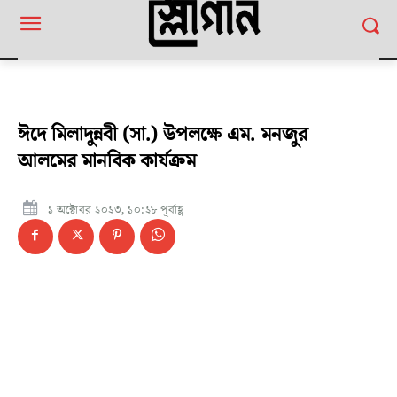
ঈদে মিলাদুন্নবী (সা.) উপলক্ষে এম. মনজুর
আলমের মানবিক কার্যক্রম
১ অক্টোবর ২০২৩, ১০:২৮ পূর্বাহ্ণ