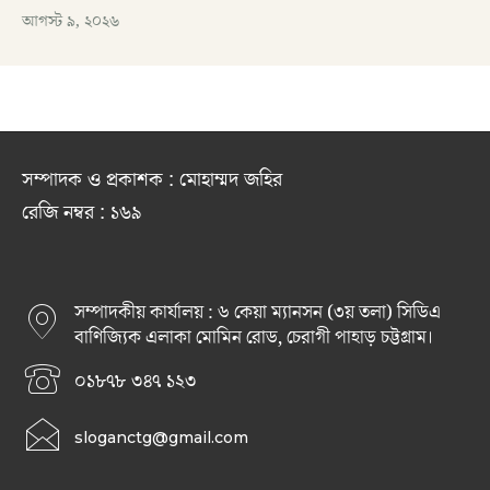
আগস্ট ৯, ২০২৬
সম্পাদক ও প্রকাশক : মোহাম্মদ জহির
রেজি নম্বর : ১৬৯
সম্পাদকীয় কার্যালয় : ৬ কেয়া ম্যানসন (৩য় তলা) সিডিএ
বাণিজ্যিক এলাকা মোমিন রোড, চেরাগী পাহাড় চট্টগ্রাম।
০১৮৭৮ ৩৪৭ ১২৩
sloganctg@gmail.com