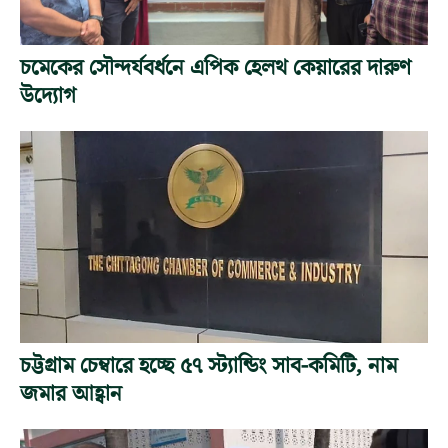
চমেকের সৌন্দর্যবর্ধনে এপিক হেলথ কেয়ারের দারুণ
উদ্যোগ
চট্টগ্রাম চেম্বারে হচ্ছে ৫৭ স্ট্যান্ডিং সাব-কমিটি, নাম
জমার আহ্বান