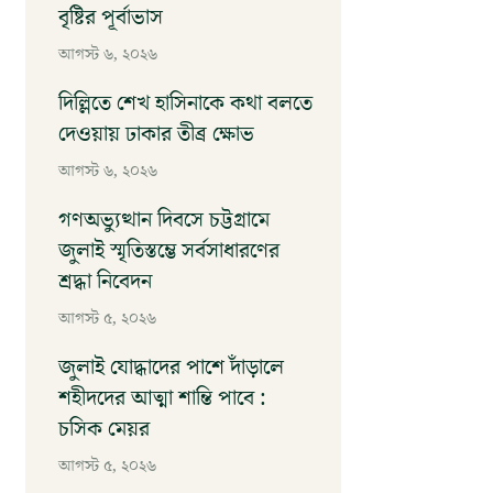
বৃষ্টির পূর্বাভাস
আগস্ট ৬, ২০২৬
দিল্লিতে শেখ হাসিনাকে কথা বলতে
দেওয়ায় ঢাকার তীব্র ক্ষোভ
আগস্ট ৬, ২০২৬
গণঅভ্যুত্থান দিবসে চট্টগ্রামে
জুলাই স্মৃতিস্তম্ভে সর্বসাধারণের
শ্রদ্ধা নিবেদন
আগস্ট ৫, ২০২৬
জুলাই যোদ্ধাদের পাশে দাঁড়ালে
শহীদদের আত্মা শান্তি পাবে :
চসিক মেয়র
আগস্ট ৫, ২০২৬