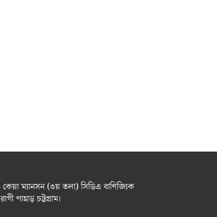
 ৬ কেয়া ম্যানসন (৩য় তলা) সিডিএ বাণিজ্যিক
গী পাহাড় চট্টগ্রাম।