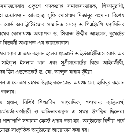
াজসেবায় একুশে পদকপ্রাপ্ত সমাজসংস্কারক, শিক্ষানুরাগী,
া চেয়ারম্যান আলহাজ্ব সুফি মোহাম্মদ মিজানুর রহমান। বিশেষ
র্ড অব ট্রাস্টিজের সম্মানিত সদস্য ও পিএইচপি ফ্যামিলির
ালয়ের কোষাধ্যক্ষ অধ্যাপক ড. সিরাজ উদ্দীন আহমেদ, বুয়েটের
উটার বিজ্ঞানী অধ্যাপক এম কায়কোবাদ।
লয়ের স্যার এ এফ রহমান হলের প্রভোস্ট ও ইউআইটিএস বোর্ড অব
ম সাইফুল ইসলাম খান এবং সুপ্রীমকোর্টের বিজ্ঞ আইনজীবী,
ডিন এডভোকেট ড. মো. আব্দুল মান্নান ভূঁইয়া।
লেন এ কে এম রহমত উল্লাহ কলেজের অধ্যক্ষ মো. হাবিবুর রহমান
এ কালাম।
প্রধান, বিশিষ্ট শিক্ষাবিদ, সাংবাদিক, গণ্যমান্য ব্যক্তিবর্গ,
ই, কর্মকর্তা-কর্মচারী ও অভিভাবকবৃন্দ এ সময় উপস্থিত ছিলেন।
শাপাশি সম্মাননা ক্রেস্ট প্রদান করা হয়। অনুষ্ঠানের দ্বিতীয় পর্বে
 মনোজ্ঞ সাংস্কৃতিক অনুষ্ঠানের আয়োজন করা হয়।