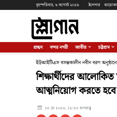
বৃহস্পতিবার, ৬ আগস্ট ২০২৬
ইপেপার
আয়োজ
প্রচ্ছদ
বন্দর নগরী
জাতীয়
চট্টগ্রাম
ইউআইটিএস বসন্তকালীন নবীন বরণ অনুষ্ঠানে 
শিক্ষার্থীদের আলোকিত
আত্মনিয়োগ করতে হবে
১৩ মে ২০২৩, ১২:৩০ অপরাহ্ণ