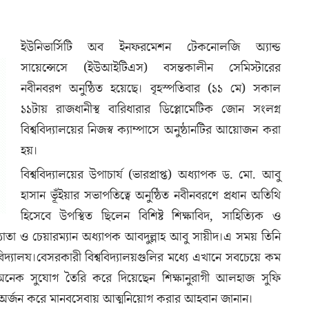
ইউনিভার্সিটি অব ইনফরমেশন টেকনোলজি অ্যান্ড
সায়েন্সেসে (ইউআইটিএস) বসন্তকালীন সেমিস্টারের
নবীনবরণ অনুষ্ঠিত হয়েছে। বৃহস্পতিবার (১১ মে) সকাল
১১টায় রাজধানীস্থ বারিধারার ডিপ্লোমেটিক জোন সংলগ্ন
বিশ্ববিদ্যালয়ের নিজস্ব ক্যাম্পাসে অনুষ্ঠানটির আয়োজন করা
হয়।
বিশ্ববিদ্যালয়ের উপাচার্য (ভারপ্রাপ্ত) অধ্যাপক ড. মো. আবু
হাসান ভূঁইয়ার সভাপতিত্বে অনুষ্ঠিত নবীনবরণে প্রধান অতিথি
হিসেবে উপস্থিত ছিলেন বিশিষ্ট শিক্ষাবিদ, সাহিত্যিক ও
তিষ্ঠাতা ও চেয়ারম্যান অধ্যাপক আবদুল্লাহ আবু সায়ীদ।এ সময় তিনি
ববিদ্যালয।বেসরকারী বিশ্ববিদ্যালয়গুলির মধ্যে এখানে সবচেয়ে কম
রণে অনেক সুযোগ তৈরি করে দিয়েছেন শিক্ষানুরাগী আলহাজ সুফি
ক্ষা অর্জন করে মানবসেবায় আত্মনিয়োগ করার আহবান জানান।