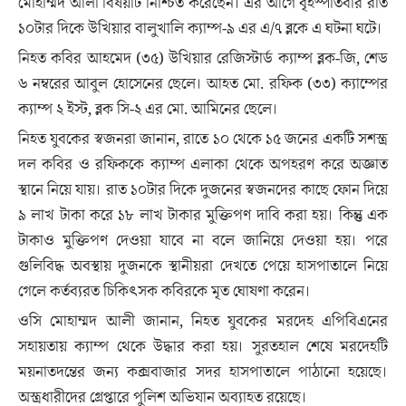
মোহাম্মদ আলী বিষয়টি নিশ্চিত করেছেন। এর আগে বৃহস্পতিবার রাত
১০টার দিকে উখিয়ার বালুখালি ক্যাম্প-৯ এর এ/৭ ব্লকে এ ঘটনা ঘটে।
নিহত কবির আহমেদ (৩৫) উখিয়ার রেজিস্টার্ড ক্যাম্প ব্লক-জি, শেড
৬ নম্বরের আবুল হোসেনের ছেলে। আহত মো. রফিক (৩৩) ক্যাম্পের
ক্যাম্প ২ ইস্ট, ব্লক সি-২ এর মো. আমিনের ছেলে।
নিহত যুবকের স্বজনরা জানান, রাতে ১০ থেকে ১৫ জনের একটি সশস্ত্র
দল কবির ও রফিককে ক্যাম্প এলাকা থেকে অপহরণ করে অজ্ঞাত
স্থানে নিয়ে যায়। রাত ১০টার দিকে দুজনের স্বজনদের কাছে ফোন দিয়ে
৯ লাখ টাকা করে ১৮ লাখ টাকার মুক্তিপণ দাবি করা হয়। কিন্তু এক
টাকাও মুক্তিপণ দেওয়া যাবে না বলে জানিয়ে দেওয়া হয়। পরে
গুলিবিদ্ধ অবস্থায় দুজনকে স্থানীয়রা দেখতে পেয়ে হাসপাতালে নিয়ে
গেলে কর্তব্যরত চিকিৎসক কবিরকে মৃত ঘোষণা করেন।
ওসি মোহাম্মদ আলী জানান, নিহত যুবকের মরদেহ এপিবিএনের
সহায়তায় ক্যাম্প থেকে উদ্ধার করা হয়। সুরতহাল শেষে মরদেহটি
ময়নাতদন্তের জন্য কক্সবাজার সদর হাসপাতালে পাঠানো হয়েছে।
অস্ত্রধারীদের গ্রেপ্তারে পুলিশ অভিযান অব্যাহত রয়েছে।