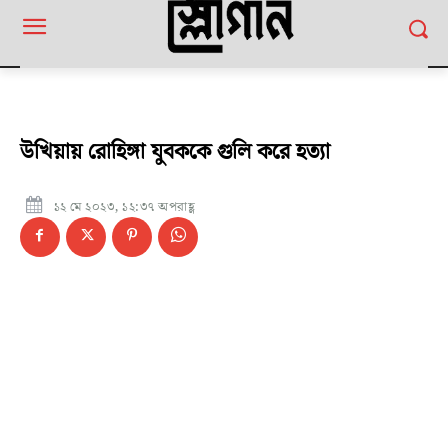
উখিয়ায় রোহিঙ্গা যুবককে গুলি করে হত্যা
১২ মে ২০২৩, ১২:৩৭ অপরাহ্ণ