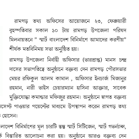
রামগড় তথ্য অফিসের আয়োজনে ২৩, ফেব্রুয়ারী
বৃহস্পতিবার সকাল ১০ টায় রামগড় উপজেলা পরিষদ
মিলনায়তনে ” স্মার্ট বাংলাদেশ বিনির্মাণে আমাদের করণীয়”
শীর্ষক মতবিনিময় সভা অনুষ্ঠিত হয়।
রামগড় উপজেলা নির্বাহী অফিসার (ভারপ্রাপ্ত) মানস চন্দ্র
দাসের সভাপতিত্বে অনুষ্ঠানে বক্তব্য দেন রামগড় পৌরসভার
মেয়র রফিকুল আলম কামাল , অফিসার ইনচার্জ মিজানুর
রহমান, নারী ভাইস চেয়ারম্যান হাসিনা আক্তার, সাবেক
মুক্তিযোদ্ধা কমান্ডার মফিজুর রহমান। অনুষ্ঠানে স্বাগত বক্তব্য
 কনসেপ্ট পাওয়ার পয়েন্টের মাধ্যমে উপস্থাপন করেন রামগড় তথ্য
ত হোসেন।
দেশ বিনির্মাণের মূল চারটি স্তম্ভ স্মার্ট সিটিজেন, স্মার্ট গভর্ন্যান্স,
পর্কে বিস্তারিত আলোচনা করা হয়। অনুষ্ঠানে আরও বক্তব্য দেন