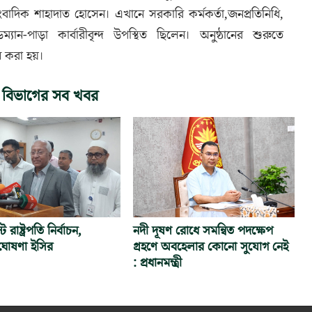
বাদিক শাহাদাত হোসেন। এখানে সরকারি কর্মকর্তা,জনপ্রতিনিধি,
হেডম্যান-পাড়া কার্বারীবৃন্দ উপস্থিত ছিলেন। অনুষ্ঠানের শুরুতে
শন করা হয়।
 বিভাগের সব খবর
রাষ্ট্রপতি নির্বাচন,
নদী দূষণ রোধে সমন্বিত পদক্ষেপ
োষণা ইসির
গ্রহণে অবহেলার কোনো সুযোগ নেই
: প্রধানমন্ত্রী