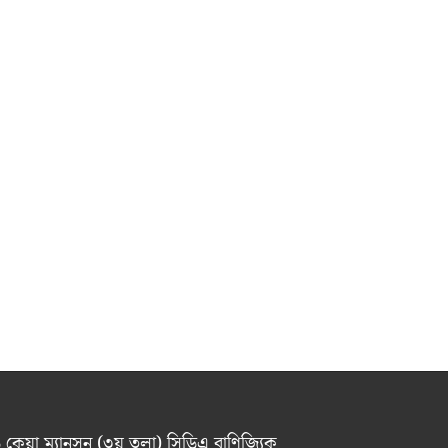
 ৬ কেয়া ম্যানসন (৩য় তলা) সিডিএ বাণিজ্যিক