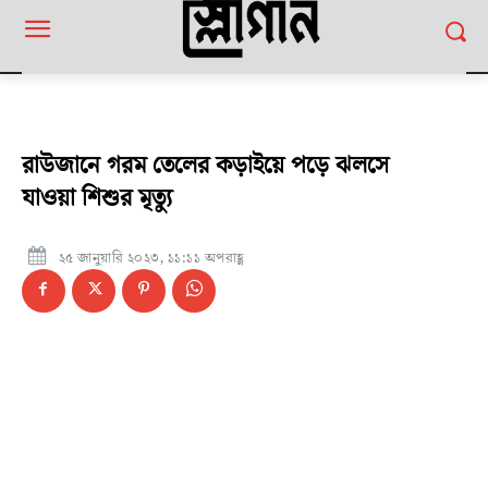
রাউজানে গরম তেলের কড়াইয়ে পড়ে ঝলসে
যাওয়া শিশুর মৃত্যু
২৫ জানুয়ারি ২০২৩, ১১:১১ অপরাহ্ণ