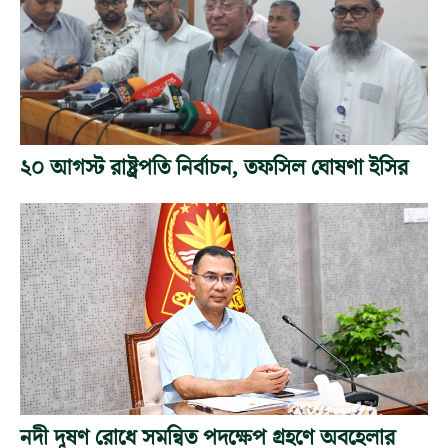
২০ আগস্ট রাষ্ট্রপতি নির্বাচন, তফসিল ঘোষণা ইসির
নদী দূষণ রোধে সমন্বিত পদক্ষেপ গ্রহণে অবহেলার