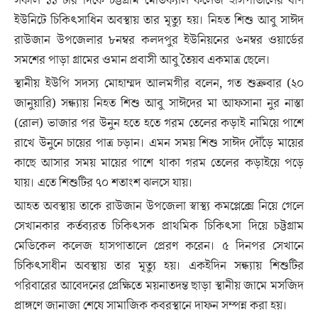
সকাল ১১ টার দিকে চট্টগ্রাম মেডিক্যাল কলেজ হাসপাতালের বার্ণ
ইউনিটে চিকিৎসাধিন অবস্থায় তার মৃত্যু হয়। নিহত শিশু আবু সাঈদ
রাউজান উপজেলার ৮নম্বর কলদপুর ইউনিয়নের ৬নম্বর ওয়ার্ডের
সমশের পাড়া গ্রামের ওমান প্রবাসী আবু তৈয়ব একমাত্র ছেলে।
স্থানীয় ইউপি সদস্য মোহাম্মদ আলমগীর বলেন, গত শুক্রবার (২০
জানুয়ারি) সন্ধ্যায় নিহত শিশু আবু সাঈদের মা আফসানা নুর নাস্তা
(রোল) ভাজার পর উনুন হতে হতে গরম তেলের কড়াই নামিয়ে পাশে
রাখে উনুনে চায়ের পাত্র চড়ান। এমন সময় শিশু সাঈদ দৌঁড়ে মায়ের
কাছে আসার সময় মায়ের পাশে থাকা গরম তেলের কড়াইয়ে পড়ে
যায়। এতে শিশুটির ৭০ শতাংশ ঝলসে যায়।
আহত অবস্থায় তাকে রাউজান উপজেলা স্বাস্থ্য কমপ্লেক্সে নিয়ে গেলে
সেখানকার কর্তব্যরত চিকিৎসক প্রাথমিক চিকিৎসা দিয়ে চট্টগ্রাম
মেডিকেল কলেজ হাসপাতালে প্রেরণ করেন। ৫ দিনপর সেখানে
চিকিৎসাধীন অবস্থায় তার মৃত্যু হয়। একইদিন সন্ধ্যায় শিশুটির
পরিবারের আবেদনের প্রেক্ষিতে ময়নাতদন্ত ছাড়া স্থানীয় জামে মসজিদ
প্রাঙ্গণে জানাজা শেষে সামাজিক কবরস্থানে দাফন সম্পন্ন করা হয়।