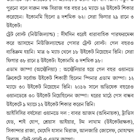
পুরনো বলে দারুন দক্ষ সিরাজ গত বছর ১৫ ম্যাচে ২৪ উইকেট শিকার
করেছেন। ইকোনমি ছিলো ৪ দশমিক ৬২। সেরা ফিগার ২৯ রানে ৩
উইকেট।
ট্রেট বোল্ট (নিউজিল্যান্ড) : দীর্ঘদিন ধরেই ধারাবাহিক পারফরমেন্স
করে আসছেন নিউজিল্যান্ডের পেসার ট্রেন্ট বোল্ট। গেল বছরও
ব্যতিক্রম হয়নি। মাত্র ৬ ম্যাচ খেলে ১৮ উইকেট নিয়েছেন তিনি। সেরা
ফিগার ৩৮ রানে ৪ উইকেট। ইকোনমি ৩ দশমিক ৯৮।
এডাম জাম্পা (অস্ট্রেলিয়া) : অস্ট্রেলিয়ার হয়ে গেল বছর ওয়ানডে
ক্রিকেটে সর্বোচ্চ উইকেট শিকারী ছিলেন স্পিনার এডাম জাম্পা। ১২
ম্যাচে ৩০ উইকেট নিয়েছেন তিনি। ২০১৬ সালে অভিষেক বছরেও
ওয়ানডেতে ৩০ উইকেট নিয়েছিলেন জাম্পা। ঘরের মাঠে পেস বান্ধব
উইকেটে ৯ ম্যাচে ১২ উইকেট শিকার করেন তিনি।
আইসিসির বর্ষসেরা ওয়ানডে দল : বাবর আজম (অধিনায়ক), ট্রাভিস
হেড, শাই হোপ, শ্রেয়াস আইয়ার, টম লাথাম (উইকেটরক্ষক),
সিকান্দার রাজা, মেহেদি হাসান মিরাজ, আলজারি জোসেফ, মোহাম্মদ
সিরাজ, ট্রেন্ট বোল্ট ও এডাম জাম্পা।