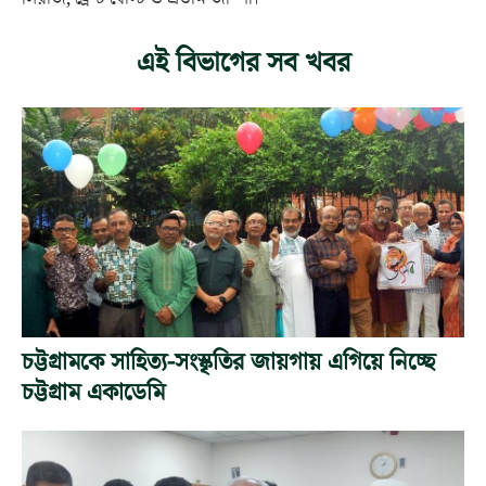
এই বিভাগের সব খবর
চট্টগ্রামকে সাহিত্য-সংস্কৃতির জায়গায় এগিয়ে নিচ্ছে
চট্টগ্রাম একাডেমি