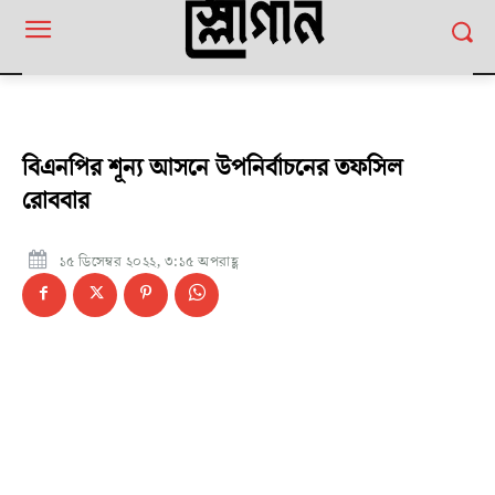
বিএনপির শূন্য আসনে উপনির্বাচনের তফসিল
রোববার
১৫ ডিসেম্বর ২০২২, ৩:১৫ অপরাহ্ণ