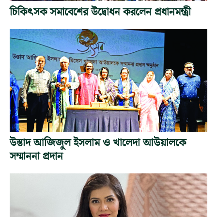
চিকিৎসক সমাবেশের উদ্বোধন করলেন প্রধানমন্ত্রী
উস্তাদ আজিজুল ইসলাম ও খালেদা আউয়ালকে
সম্মাননা প্রদান