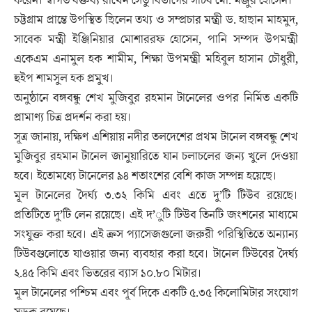
করেন। স্বাগত বক্তব্য রাখেন সেতু বিভাগের সচিব মো. মঞ্জুর হোসেন।
চট্টগ্রাম প্রান্তে উপস্থিত ছিলেন তথ্য ও সম্প্রচার মন্ত্রী ড. হাছান মাহমুদ,
সাবেক মন্ত্রী ইঞ্জিনিয়ার মোশাররফ হোসেন, পানি সম্পদ উপমন্ত্রী
একেএম এনামুল হক শামীম, শিক্ষা উপমন্ত্রী মহিবুল হাসান চৌধুরী,
হুইপ শামসুল হক প্রমুখ।
অনুষ্ঠানে বঙ্গবন্ধু শেখ মুজিবুর রহমান টানেলের ওপর নির্মিত একটি
প্রামাণ্য চিত্র প্রদর্শন করা হয়।
সূত্র জানায়, দক্ষিণ এশিয়ায় নদীর তলদেশের প্রথম টানেল বঙ্গবন্ধু শেখ
মুজিবুর রহমান টানেল জানুয়ারিতে যান চলাচলের জন্য খুলে দেওয়া
হবে। ইতোমধ্যে টানেলের ৯৪ শতাংশের বেশি কাজ সম্পন্ন হয়েছে।
মূল টানেলের দৈর্ঘ্য ৩.৩২ কিমি এবং এতে দু’টি টিউব রয়েছে।
প্রতিটিতে দু’টি লেন রয়েছে। এই দ’ুটি টিউব তিনটি জংশনের মাধ্যমে
সংযুক্ত করা হবে। এই ক্রস প্যাসেজগুলো জরুরী পরিস্থিতিতে অন্যান্য
টিউবগুলোতে যাওয়ার জন্য ব্যবহার করা হবে। টানেল টিউবের দৈর্ঘ্য
২.৪৫ কিমি এবং ভিতরের ব্যাস ১০.৮০ মিটার।
মূল টানেলের পশ্চিম এবং পূর্ব দিকে একটি ৫.৩৫ কিলোমিটার সংযোগ