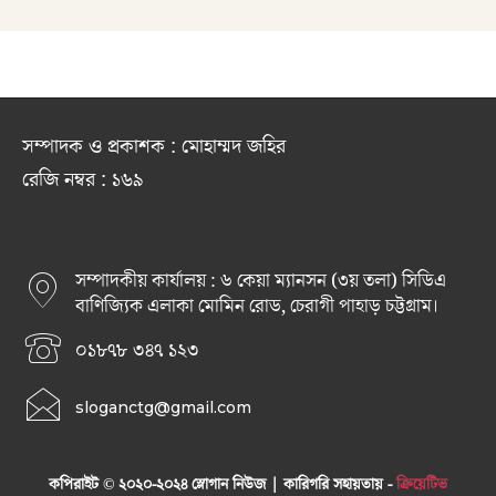
সম্পাদক ও প্রকাশক : মোহাম্মদ জহির
রেজি নম্বর : ১৬৯
সম্পাদকীয় কার্যালয় : ৬ কেয়া ম্যানসন (৩য় তলা) সিডিএ
বাণিজ্যিক এলাকা মোমিন রোড, চেরাগী পাহাড় চট্টগ্রাম।
০১৮৭৮ ৩৪৭ ১২৩
sloganctg@gmail.com
কপিরাইট © ২০২০-২০২৪ স্লোগান নিউজ | কারিগরি সহায়তায় -
ক্রিয়েটিভ