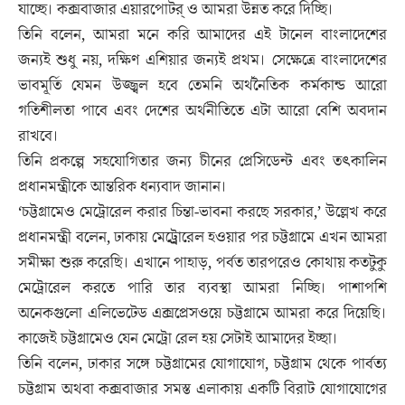
যাচ্ছে। কক্সবাজার এয়ারপোটর্ ও আমরা উন্নত করে দিচ্ছি।
তিনি বলেন, আমরা মনে করি আমাদের এই টানেল বাংলাদেশের
জন্যই শুধু নয়, দক্ষিণ এশিয়ার জন্যই প্রথম। সেক্ষেত্রে বাংলাদেশের
ভাবমূর্তি যেমন উজ্জ্বল হবে তেমনি অর্থনৈতিক কর্মকান্ড আরো
গতিশীলতা পাবে এবং দেশের অর্থনীতিতে এটা আরো বেশি অবদান
রাখবে।
তিনি প্রকল্পে সহযোগিতার জন্য চীনের প্রেসিডেন্ট এবং তৎকালিন
প্রধানমন্ত্রীকে আন্তরিক ধন্যবাদ জানান।
‘চট্টগ্রামেও মেট্রোরেল করার চিন্তা-ভাবনা করছে সরকার,’ উল্লেখ করে
প্রধানমন্ত্রী বলেন, ঢাকায় মেট্র্রোরেল হওয়ার পর চট্টগ্রামে এখন আমরা
সমীক্ষা শুরু করেছি। এখানে পাহাড়, পর্বত তারপরেও কোথায় কতটুকু
মেট্রোরেল করতে পারি তার ব্যবস্থা আমরা নিচ্ছি। পাশাপশি
অনেকগুলো এলিভেটেড এক্সপ্রেসওয়ে চট্টগ্রামে আমরা করে দিয়েছি।
কাজেই চট্টগ্রামেও যেন মেট্রো রেল হয় সেটাই আমাদের ইচ্ছা।
তিনি বলেন, ঢাকার সঙ্গে চট্টগ্রামের যোগাযোগ, চট্টগ্রাম থেকে পার্বত্য
চট্টগ্রাম অথবা কক্সবাজার সমস্ত এলাকায় একটি বিরাট যোগাযোগের