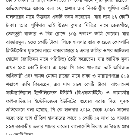
কোটি টাকা। এ ছাড়া ধানমন্ডিতে পি কের নামে দু’টি ফ্ল্যাট রয়েছে।
অভিযোগপত্রে আরও বলা হয়, প্রশান্ত তার নিকটাত্মীয় পূর্ণিমা রানী
হালদারের নামে উত্তরায় একটি ভবন করেছেন। যার দাম ১২ কোটি
টাকা। আর পূর্ণিমার ভাই উত্তম কুমার মিস্ত্রির নামে তেজগাঁও,
তেজতুরী বাজার ও গ্রিন রোডে ১০৯ শতাংশ জমি কেনেন। যার
বাজারমূল্য ২০০ কোটি টাকা। পিকে হালদার তার কাগুজে কোম্পানি
ক্লিউইস্টোন ফুডসের নামে কক্সবাজারে ২ একর জমির ওপর আটতলা
হোটেল (র‌্যাডিসন নামে পরিচিত) তৈরি করেছেন। যার আর্থিক মূল্য
এখন ২৪০ কোটি টাকা। এ ছাড়া পি কের খালাতো ভাই অমিতাভ
অধিকারী এবং অনঙ্গ মোহন রায়ের নামে ঢাকা ও নারায়ণগঞ্জে ৪০৪
শতাংশ জমি কিনেছেন, এর দাম ১৬৭ কোটি টাকা। বাংলাদেশ
ফাইন্যান্সিয়াল ইন্টেলিজেন্স ইউনিট (বিএফআইইউ) ও কানাডীয়
ফাইন্যান্সিয়াল ইন্টেলিজেন্স ইউনিটের তথ্যের বরাত দিয়ে দুদক
প্রতিবেদনে বলা হয়েছে, পি কে হালদার ২০১২ থেকে ২০২০ সালের
মধ্যে তার ভাই প্রীতিশ হালদারের কাছে ১ কোটি ১৭ লাখ ১১ হাজার
১৬৪ কানাডীয় ডলার পাচার করেন। বাংলাদেশি টাকায় তা দাঁড়ায় প্রায়