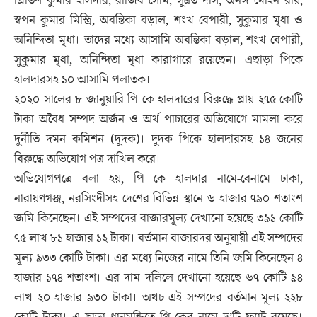
প্রিতিশ কুমার হালদার, রাজিব সোম, সুব্রত দাস, অনঙ্গ মোহন রায়,
স্বপন কুমার মিস্ত্রি, অবন্তিকা বড়াল, শংখ বেপারী, সুকুমার মৃধা ও
অনিন্দিতা মৃধা। তাদের মধ্যে আসামি অবন্তিকা বড়াল, শংখ বেপারী,
সুকুমার মৃধা, অনিন্দিতা মৃধা কারাগারে রয়েছেন। এছাড়া পিকে
হালদারসহ ১০ আসামি পলাতক।
২০২০ সালের ৮ জানুয়ারি পি কে হালদারের বিরুদ্ধে প্রায় ২৭৫ কোটি
টাকা অবৈধ সম্পদ অর্জন ও অর্থ পাচারের অভিযোগে মামলা করে
দুর্নীতি দমন কমিশন (দুদক)। দুদক পিকে হালদারসহ ১৪ জনের
বিরুদ্ধে অভিযোগ পত্র দাখিল করে।
অভিযোগপত্রে বলা হয়, পি কে হালদার নামে-বেনামে ঢাকা,
নারায়ণগঞ্জ, নরসিংদীসহ দেশের বিভিন্ন স্থানে ৬ হাজার ৭৯০ শতাংশ
জমি কিনেছেন। এই সম্পদের বাজারমূল্য দেখানো হয়েছে ৩৯১ কোটি
৭৫ লাখ ৮১ হাজার ১২ টাকা। বর্তমান বাজারদর অনুযায়ী এই সম্পদের
মূল্য ৯৩৩ কোটি টাকা। এর মধ্যে নিজের নামে তিনি জমি কিনেছেন ৪
হাজার ১৭৪ শতাংশ। এর দাম দলিলে দেখানো হয়েছে ৬৭ কোটি ৯৪
লাখ ২০ হাজার ৯৩০ টাকা। অথচ এই সম্পদের বর্তমান মূল্য ২২৮