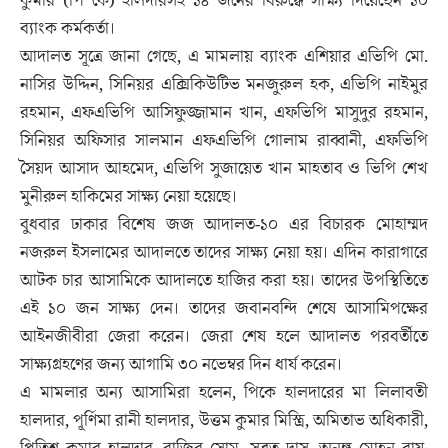
কুমার (পি কে) হালদারসহ ১৪ জনের বিরুদ্ধে সাক্ষ্য দিয়েছেন ১০
ব্যাংক কর্মকর্তা।
আদালত সূত্রে জানা গেছে, এ মামলায় ব্যাংক এশিয়ার এভিপি মো.
নাসির উদ্দিন, সিনিয়র এক্সিকিউটিভ মনজুরুল হক, এভিপি নাইমুর
রহমান, এফএভিপি আসিফুজ্জামান খান, এফভিপি মাসুদুর রহমান,
সিনিয়র অফিসার সালমান এফএভিপি গোলাম রাব্বানী, এফভিপি
সৈয়দ আসাদ আহমেদ, এভিপি সুজায়েত খান মাহতাব ও ভিপি শেখ
মুনীরুল হাকিমের সাক্ষ্য নেয়া হয়েছে।
বুধবার ঢাকার বিশেষ জজ আদালত-১০ এর বিচারক মোহাম্মদ
নজরুল ইসলামের আদালতে তাদের সাক্ষ্য নেয়া হয়। এদিন কারাগারে
আটক চার আসামিকে আদালতে হাজির করা হয়। তাদের উপস্থিতিতে
এই ১০ জন সাক্ষ্য দেন। তাদের জবানবন্দি শেষে আসামিপক্ষের
আইনজীবীরা জেরা করেন। জেরা শেষ হলে আদালত পরবর্তীতে
সাক্ষ্যগ্রহণের জন্য আগামি ৩০ নভেম্বর দিন ধার্য করেন।
এ মামলার অন্য আসামিরা হলেন, পিকে হালদারের মা লিলাবতী
হালদার, পূর্ণিমা রানী হালদার, উত্তম কুমার মিস্ত্রি, অমিতাভ অধিকারী,