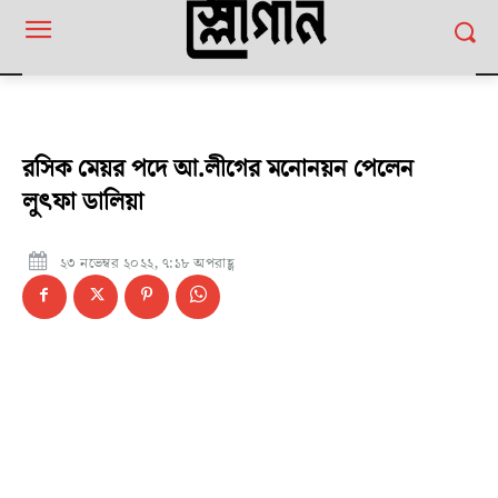
রসিক মেয়র পদে আ.লীগের মনোনয়ন পেলেন
লুৎফা ডালিয়া
২৩ নভেম্বর ২০২২, ৭:১৮ অপরাহ্ণ