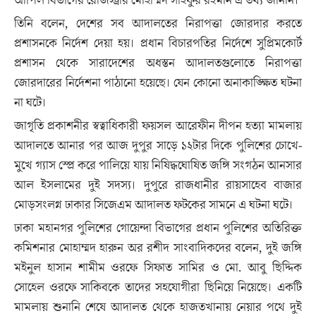
আপিল বিভাগের রেজিস্ট্রার মোহাম্মদ সাইফুর রহমান এ তথ্য জানান।
তিনি বলেন, দেশের সব আদালতের নিরাপত্তা জোরদার করতে
প্রশাসনকে নির্দেশ দেয়া হয়। প্রধান বিচারপতির নির্দেশে সুপ্রিমকোর্ট
প্রশাসন থেকে সারাদেশের অধস্তন আদালতগুলোতে নিরাপত্তা
জোরদারের নির্দেশনা পাঠানো হয়েছে। যেন কোনো অনাকাঙ্ক্ষিত ঘটনা
না ঘটে।
জাগৃতি প্রকাশনীর স্বত্বাধিকারী ফয়সল আরেফীন দীপন হত্যা মামলায়
আদালতে আনার পর আজ দুপুর সাড়ে ১২টার দিকে পুলিশের চোখে-
মুখে গ্যাস স্প্রে করে পালিয়ে যায় নিষিদ্ধঘোষিত জঙ্গি সংগঠন আনসার
আল ইসলামের দুই সদস্য। দুপুরে রাজধানীর রায়সাহেব বাজার
মোড়সংলগ্ন ঢাকার সিজেএম আদালত ফটকের সামনে এ ঘটনা ঘটে।
ঢাকা মহানগর পুলিশের গোয়েন্দা বিভাগের প্রধান পুলিশের অতিরিক্ত
কমিশনার মোহাম্মদ হারুন অর রশীদ সাংবাদিকদের বলেন, দুই জঙ্গি
মইনুল হাসান শামীম ওরফে সিফাত সামির ও মো. আবু ছিদ্দিক
সোহেল ওরফে সাকিবকে তাদের সহযোগীরা ছিনিয়ে নিয়েছে। একটি
মামলায় শুনানি শেষে আদালত থেকে হাজতখানায় নেয়ার পথে দুই