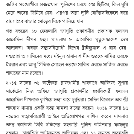
জঙ্গির সহযোগীরা হাজতখানা পুলিশের চোখে স্প্রে ছিটিয়ে, কিল-ঘুষি
মেরে তাদের ছিনিয়ে নেয়। এরপর তারা দু’টি মোটরসাইকেলে করে
রায়সাহেব বাজার মোড়ের দিকে পালিয়ে যান।
গত বছরের ১০ ফেব্রুয়ারি জাগৃতি প্রকাশনীর প্রকাশক ফয়সল
আরেফিন দীপন হত্যা মামলায় ৮ আসামির মৃত্যুদন্ডাদেশ দেয়
আদালত। ঢাকার সন্ত্রাসবিরোধী বিশেষ ট্রাইব্যুনাল এ রায় দেয়।
দন্ডপ্রাপ্ত আসামিদের মধ্যে মইনুল হাসান শামীম ওরফে সামির ওরফে
ইমরান এবং আবু সিদ্দিক সোহেল ওরফে সাকিব ওরফে সাজিদ ওরফে
শাহাবের নাম রয়েছে।
২০১৫ সালের ৩১ অক্টোবর রাজধানীর শাহবাগে আজিজ সুপার
মার্কেটের নিজ অফিসে জাগৃতি প্রকাশনীর স্বত্বাধিকারী ফয়সল
আরেফিন দীপনকে কুপিয়ে হত্যা করে দুর্বৃত্তরা। সেদিন বিকেলে তার স্ত্রী
শাহবাগ থানায় একটি হত্যা মামলা দায়ের করেন। ২০১৮ সালের ১৫
নভেম্বর সন্ত্রাসবিরোধী আইনে অভিযোগপত্র দাখিল করেন মামলার
তদন্ত কর্মকর্তা ডিবি দক্ষিণের সহকারি পুলিশ কমিশনার ফজলুর
রহমান। চার্জশিটে আটজনকে অভিযুক্ত এবং ১১ জনকে অব্যাহতি