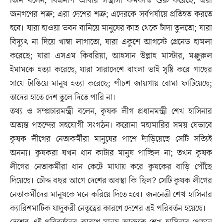
তিনি বলেন, বিএনপি আবার সন্ত্রাসী কর্মকান্ড শুরু করেছে; এরা
জনগণের শত্রু; এরা দেশের শত্রু; এদেরকে সর্বপর্যায়ে প্রতিহত করতে
হবে। যারা হাওয়া ভবন বানিয়ে মানুষের কাছ থেকে চাঁদা তুলতো; যারা
বিদ্যুৎ না দিয়ে খাম্বা লাগাতো, যারা একুশে আগস্টে গ্রেনেড হামলা
করেছে; যারা এসএম কিবরিয়া, আহসান উল্লাহ মাস্টার, মঞ্জুরুল
ইমামকে হত্যা করেছে, যারা সারাদেশে বাংলা ভাই সৃষ্টি করে গাছের
সাথে টাঙিয়ে মানুষ হত্যা করেছে; পাঁচশ জায়গায় বোমা ফাটিয়েছে;
তাদের হাতে দেশ তুলে দিতে পারি না।
তথ্য ও সম্প্রচারমন্ত্রী বলেন, কৃষক লীগ প্রধানমন্ত্রী শেখ হাসিনার
অত্যন্ত পছন্দের সহযোগী সংগঠন। করোনা মহামারির সময় যেভাবে
কৃষক লীগের নেতাকর্মীরা মানুষের পাশে দাঁড়িয়েছে সেটি সত্যিই
অনন্য। কৃষকরা যখন ধান কাটার মানুষ পাচ্ছিল না; তখন কৃষক
লীগের নেতাকর্মীরা ধান কেটে মাথায় করে কৃষকের বাড়ি পৌঁছে
দিয়েছে। চৌদ্দ বছর আগে দেশের অবস্থা কি ছিল? সেটি কৃষক লীগের
নেতাকর্মীদের মানুষকে মনে করিয়ে দিতে হবে। জননেত্রী শেখ হাসিনার
ক্যারিশমাটিক যাদুকরী নেতৃত্বের কারণে দেশের এই পরিবর্তন হয়েছে।