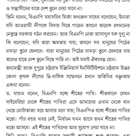
পাঁচবার চ্যাম্পিয়ন, দুর্নীতির বরপুত্র। হাওয়া ভবনের সবচেয়ে বড় চোর
ও সন্ত্রাসীদের হাতে দেশ তুলে দেয়া যাবে না।
তিনি বলেন, বিএনপি মহাসচিব মির্জা ফখরুল সাহেব বলেছেন; উনারা
যদি আওয়ামী লীগকে বিদায় দিতে পারেন তাহলে তারেক রহমানের
নেতৃত্বে সরকার গঠন করবেন। আর বিএনপি নেতা আসাদুল হক দুলু না
কি বলেছেন; যদি তারা ক্ষমতায় যায়; তাহলে সব মানুষের পিঠের
চামড়া তুলে ফেলবে। যারা মানুষের পিঠের চামড়া তুলে ফেলতে চায়
তাদের হাতে দেশ তুলে দিতে পারি না। তাই সবাই ঐক্যবদ্ধ হোন।
তথ্যমন্ত্রী আজ দুপুরে চট্টগ্রাম ইঞ্জিনিয়ার্স ইনস্টিটিউশনে চট্টগ্রাম উত্তর
জেলা কৃষক লীগের ত্রি-বার্ষিক সম্মেলনে প্রধান অতিথির বক্তৃতায়
একথা বলেন।
ড. হাছান বলেন, বিএনপি হচ্ছে শীতের পাখি। শীতকালে যেমন
সাইবেরিয়া থেকে শীতের পাখিরা এসে আমাদের এখান থেকে ধান
খেয়ে মোটাতাজা হয়ে আবার চলে যায়; বিএনপিও হচ্ছে শীতের পাখির
মতো। পাঁচ বছর খবর নেই, নির্বাচন যখন আসে তখন শীতের পাখির
মতো আসবে। এই শীতের পাখিদের আর সুযোগ দেয়া যাবে না।