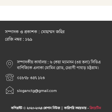
সম্পাদক ও প্রকাশক : মোহাম্মদ জহির
রেজি নম্বর : ১৬৯
সম্পাদকীয় কার্যালয় : ৬ কেয়া ম্যানসন (৩য় তলা) সিডিএ
বাণিজ্যিক এলাকা মোমিন রোড, চেরাগী পাহাড় চট্টগ্রাম।
০১৮৭৮ ৩৪৭ ১২৩
sloganctg@gmail.com
কপিরাইট © ২০২০-২০২৪ স্লোগান নিউজ | কারিগরি সহায়তায় -
ক্রিয়েটিভ