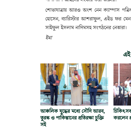
শোভাযাত্রায় আরও অংশ নেন ক্যাম্পাস পত্র
হোসেন, ব্যারিস্টার আশরাফুল, এইড ফর মেন
সাইফুল ইসলাম নাদিমসহ সংগঠনের নেতারা।
ইমা
এই
আঞ্চলিক যুদ্ধের মধ্যে সৌদি আরব,
চিকিৎসক
তুরস্ক ও পাকিস্তানের প্রতিরক্ষা চুক্তি
করলেন প্র
সই