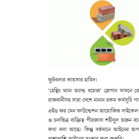
ফুটবলার কায়সার হামিদ।
‘হেল্পিং ম্যান অ্যান্ড বয়েজ’ স্লোগান সামনে
রাজধানীসহ সারা দেশে নানান রকম কর্মসূচি প
এইড ফর মেন ফাউন্ডেশন আয়োজিত সাইকেল শো
ও চলচ্চিত্র ব্যক্তিত্ব পীরজাদা শহীদুল হারু
কথা বলা আছে। কিন্তু বর্তমানে আইনের অপব্য
পাশাপাশি আইনের সংস্কার করা জরুরি।