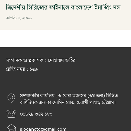
ত্রিদেশীয় সিরিজের ফাইনালে বাংলাদেশ ইমার্জিং দল
আগস্ট ৭, ২০২৬
সম্পাদক ও প্রকাশক : মোহাম্মদ জহির
রেজি নম্বর : ১৬৯
সম্পাদকীয় কার্যালয় : ৬ কেয়া ম্যানসন (৩য় তলা) সিডিএ
বাণিজ্যিক এলাকা মোমিন রোড, চেরাগী পাহাড় চট্টগ্রাম।
০১৮৭৮ ৩৪৭ ১২৩
sloganctg@gmail.com