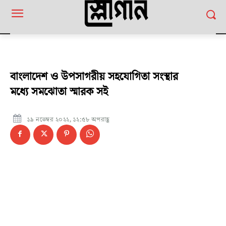
বাংলাদেশ ও উপসাগরীয় সহযোগিতা সংস্থার
মধ্যে সমঝোতা স্মারক সই
১৯ নভেম্বর ২০২২, ১২:৫৮ অপরাহ্ণ