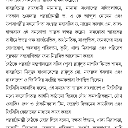
পক্ষ একটি সমঝোতা স্মারক স্বাক্ষর করেছে।
বাহরাইনের রাজধানী মানামায়, মানামা সংলাপের সাইডলাইনে,
গতকাল শুক্রবার পররাষ্ট্রমন্ত্রী ড. এ কে আব্দুল মোমেন এবং
উপসাগরীয় সহযোগিতা সংস্থার মহাসচিব ড. নায়েম ফালাহ এম. আল-
হাজরাফ এই সমঝোতা স্মারক স্বাক্ষর করেন। সমঝোতা স্মারকের
অধীনে উভয় পক্ষ রাজনৈতিক, অর্থনৈতিক, সাংস্কৃতিক, জনগণের মধ্যে
যোগাযোগ, জলবায়ু পরিবর্তন, কৃষি, খাদ্য নিরাপত্তা এবং পরিবেশ
সুরক্ষায় সহযোগিতার জন্য নিয়মিত আলোচনা করবে।
বৈঠকে পররাষ্ট্র মন্ত্রণালয়ের সচিব (পূর্ব) রাষ্ট্রদূত মাশফি বিনতে শামস,
বাহরাইনে নিযুক্ত বাংলাদেশের রাষ্ট্রদূত মো. নজরুল ইসলাম এবং
বাংলাদেশ ও জিসিসির সংশ্লিষ্ট কর্মকর্তারা উপস্থিত ছিলেন।
জিসিসি মহাসচিব বলেন, এই সমঝোতা স্মারক বাংলাদেশ ও জিসিসির
মধ্যে সহযোগিতার আইনি কাঠামো হিসেবে যৌথ কর্মপরিকল্পনা, যৌথ
ওয়ার্কিং গ্রুপ ও টেকনিক্যাল টিম, জয়েন্ট বিজনেস কাউন্সিল এবং
জিসিসি ফোরামের মাধ্যমে কাজ করবে।
পররাষ্ট্রমন্ত্রী বৈঠকে জোর দিয়ে বলেন, দক্ষতা উন্নয়ন, খাদ্য নিরাপত্তা,