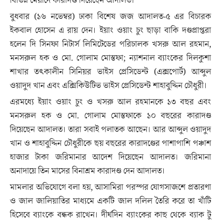
বিভিন্ন মেয়াদে কারাদণ্ড দিয়েছেন আদালত।
বুধবার (১৬ নভেম্বর) ঢাকা বিশেষ জজ আদালত-৫ এর বিচারক
ইকবাল হোসেন এ রায় দেন। ইয়াং ওয়াং চুং ছাড়া বাকি দণ্ডপ্রাপ্তরা
হলেন দি সিনফা নিটার্স লিমিটেডের পরিচালক খসরু আল রহমান,
মনসরুল হক ও মো. গোলাম মোস্তফা; ন্যাশনাল ব্যাংকের দিলকুশা
শাখার তৎকালীন সিনিয়র ভাইস প্রেসিডেন্ট (এক্সপোর্ট) আব্দুল
ওয়াদুদ খান এবং এক্সিকিউটিভ ভাইস প্রেসিডেন্ট শাহাবুদ্দিন চৌধুরী।
এরমধ্যে ইয়াং ওয়াং চুং ও খসরু আল রহমানকে ১৩ বছর এবং
মনসরুল হক ও মো. গোলাম মোস্তফাকে ১০ বছরের কারাদণ্ড
দিয়েছেন আদালত। তারা সবাই পলাতক আছেন। আর আব্দুল ওয়াদুদ
খান ও শাহাবুদ্দিন চৌধুরীকে ছয় বছরের কারাদণ্ডের পাশাপাশি পঞ্চাশ
হাজার টাকা জরিমানার আদেশ দিয়েছেন আদালত। জরিমানা
অনাদায়ে তিন মাসের বিনাশ্রম কারাদণ্ড দেন আদালত।
মামলার অভিযোগে বলা হয়, আসামিরা পরস্পর যোগসাজশে প্রতারণা
ও জাল জালিয়াতির মাধ্যমে একটি জাল দলিল তৈরি করে তা খাঁটি
হিসেবে ব্যাংকে বন্ধক রাখেন। দীর্ঘদিন ব্যাংকের কাছ থেকে ব্যাক টু