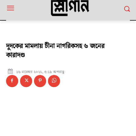
দুদকের মামলায় চীনা নাগরিকসহ ৬ জনের
কারাদণ্ড
১৬ নভেম্বর ২০২২, ৫:১৯ অপরাহ্ণ