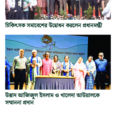
চিকিৎসক সমাবেশের উদ্বোধন করলেন প্রধানমন্ত্রী
উস্তাদ আজিজুল ইসলাম ও খালেদা আউয়ালকে
সম্মাননা প্রদান