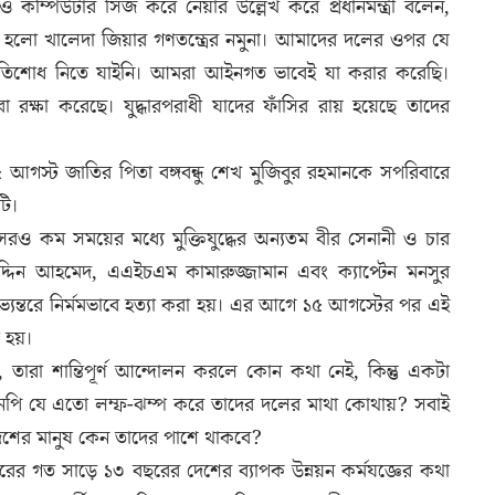
 কম্পিউটার সিজ করে নেয়ার উল্লেখ করে প্রধানমন্ত্রী বলেন,
 হলো খালেদা জিয়ার গণতন্ত্রের নমুনা। আমাদের দলের ওপর যে
রতিশোধ নিতে যাইনি। আমরা আইনগত ভাবেই যা করার করেছি।
 রক্ষা করেছে। যুদ্ধারপরাধী যাদের ফাঁসির রায় হয়েছে তাদের
আগস্ট জাতির পিতা বঙ্গবন্ধু শেখ মুজিবুর রহমানকে সপরিবারে
টি।
সেরও কম সময়ের মধ্যে মুক্তিযুদ্ধের অন্যতম বীর সেনানী ও চার
িন আহমেদ, এএইচএম কামারুজ্জামান এবং ক্যাপ্টেন মনসুর
ভ্যন্তরে নির্মমভাবে হত্যা করা হয়। এর আগে ১৫ আগস্টের পর এই
ো হয়।
লেন, তারা শান্তিপূর্ণ আন্দোলন করলে কোন কথা নেই, কিন্তু একটা
এনপি যে এতো লম্ফ-ঝম্প করে তাদের দলের মাথা কোথায়? সবাই
 দেশের মানুষ কেন তাদের পাশে থাকবে?
ারের গত সাড়ে ১৩ বছরের দেশের ব্যাপক উন্নয়ন কর্মযজ্ঞের কথা