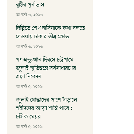
বৃষ্টির পূর্বাভাস
আগস্ট ৬, ২০২৬
দিল্লিতে শেখ হাসিনাকে কথা বলতে
দেওয়ায় ঢাকার তীব্র ক্ষোভ
আগস্ট ৬, ২০২৬
গণঅভ্যুত্থান দিবসে চট্টগ্রামে
জুলাই স্মৃতিস্তম্ভে সর্বসাধারণের
শ্রদ্ধা নিবেদন
আগস্ট ৫, ২০২৬
জুলাই যোদ্ধাদের পাশে দাঁড়ালে
শহীদদের আত্মা শান্তি পাবে :
চসিক মেয়র
আগস্ট ৫, ২০২৬