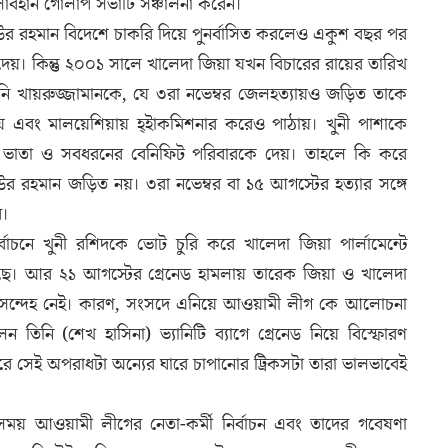
 সোবহান গোলাপ সভাটি সঞ্চালনা করেন।
িয়াউর রহমান বিদেশে চাকরি দিয়ে পুনর্বাসিত করলেও একুশ বছর পর
য়। কিন্তু ২০০১ সালে খালেদা জিয়া যখন বিচারের রায়ের তারিখ
নি খায়রুজ্জামানকে, যে ৩রা নভেম্বর জেলহত্যায়ও জড়িত তাকে
ন দেয় এবং মালয়েশিয়ায় হ্ইাকমিশনার করেও পাঠায়। খুনী পাশাকে
ার ভাতা ও সবধরনের বেনিফিট পরিবারকে দেয়। তাহলে কি করে
র রহমান জড়িত নয়। ৩রা নভেম্বর বা ১৫ আগস্টের হত্যার সঙ্গে
ে।
্বাচনে খুনী রশিদকে ভোট চুরি করে খালেদা জিয়া পার্লামেন্টে
রেছে। আর ২১ আগস্টের গ্রেনেড হামলায় তারেক জিয়া ও খালেদা
ন সন্দেহ নেই। কারণ, সংসদে এনিয়ে আওয়ামী লীগ কে আলোচনা
তিনি (শেখ হাসিনা) ভ্যানিটি ব্যাগে গ্রেনেড নিয়ে বিস্ফোরণ
 সেই অপরাধটা অন্যের ঘারে চাপানোর ট্রিকসটা তারা ভালভাবেই
র সময় আওয়ামী লীগের নেতা-কর্মী নির্বাচন এবং তাদের গবেষণা