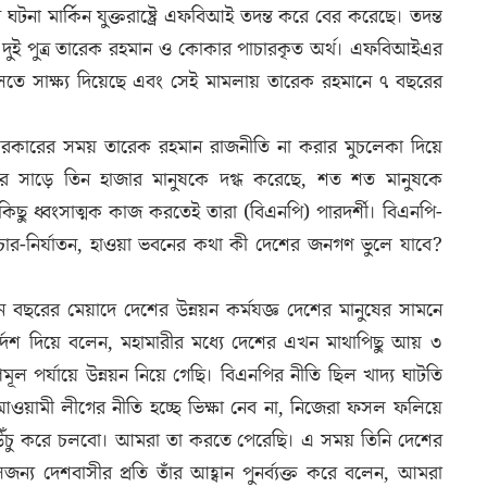
 ঘটনা মার্কিন যুক্তরাষ্ট্রে এফবিআই তদন্ত করে বের করেছে। তদন্ত
র দুই পুত্র তারেক রহমান ও কোকার পাচারকৃত অর্থ। এফবিআইএর
ালতে সাক্ষ্য দিয়েছে এবং সেই মামলায় তারেক রহমানে ৭ বছরের
সরকারের সময় তারেক রহমান রাজনীতি না করার মুচলেকা দিয়ে
 করে সাড়ে তিন হাজার মানুষকে দগ্ধ করেছে, শত শত মানুষকে
কিছু ধ্বংসাত্মক কাজ করতেই তারা (বিএনপি) পারদর্শী। বিএনপি-
ার-নির্যাতন, হাওয়া ভবনের কথা কী দেশের জনগণ ভুলে যাবে?
তিন বছরের মেয়াদে দেশের উন্নয়ন কর্মযজ্ঞ দেশের মানুষের সামনে
ির্দেশ দিয়ে বলেন, মহামারীর মধ্যে দেশের এখন মাথাপিছু আয় ৩
ূল পর্যায়ে উন্নয়ন নিয়ে গেছি। বিএনপির নীতি ছিল খাদ্য ঘাটতি
আওয়ামী লীগের নীতি হচ্ছে ভিক্ষা নেব না, নিজেরা ফসল ফলিয়ে
াথা উঁচু করে চলবো। আমরা তা করতে পেরেছি। এ সময় তিনি দেশের
্য দেশবাসীর প্রতি তাঁর আহ্বান পুনর্ব্যক্ত করে বলেন, আমরা