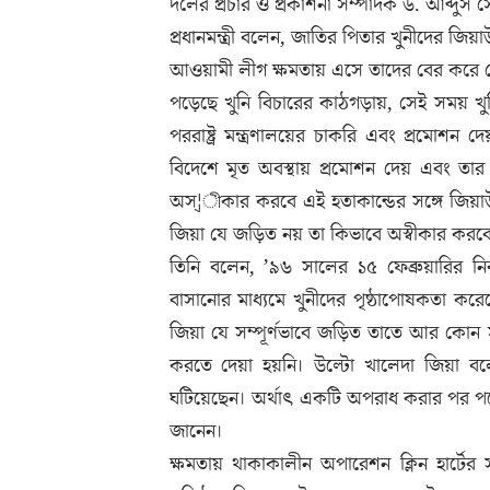
দলের প্রচার ও প্রকাশনা সম্পাদক ড. আব্দুস
প্রধানমন্ত্রী বলেন, জাতির পিতার খুনীদের জ
আওয়ামী লীগ ক্ষমতায় এসে তাদের বের করে দে
পড়েছে খুনি বিচারের কাঠগড়ায়, সেই সময় খু
পররাষ্ট্র মন্ত্রণালয়ের চাকরি এবং প্রমোশ
বিদেশে মৃত অবস্থায় প্রমোশন দেয় এবং ত
অস্¦ীকার করবে এই হতাকান্ডের সঙ্গে জিয়াউ
জিয়া যে জড়িত নয় তা কিভাবে অস্বীকার করব
তিনি বলেন, ’৯৬ সালের ১৫ ফেব্রুয়ারির নির
বাসানোর মাধ্যমে খুনীদের পৃষ্ঠাপোষকতা ক
জিয়া যে সম্পূর্ণভাবে জড়িত তাতে আর কো
করতে দেয়া হয়নি। উল্টো খালেদা জিয়া বলেন 
ঘটিয়েছেন। অর্থাৎ একটি অপরাধ করার পর পরে
জানেন।
ক্ষমতায় থাকাকালীন অপারেশন ক্লিন হার্টে