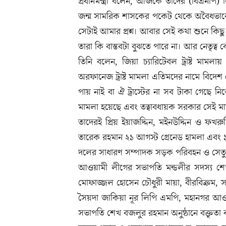
প্রধানমন্ত্রী বলেন, আজকে তাদের (বিএনপি)
জন্ম সামরিক শাসকের পকেট থেকে অবৈধভাবে ক্
সেটাই আমার প্রশ্ন। আবার সেই কথা শুনে কিছ
তারা কি বাস্তবটা বুঝতে পারে না। আর নেতৃত
তিনি বলেন, জিয়া চ্যারিটেবল ট্রাষ্ট মামল
অরফানেজ ট্রাষ্ট মামলা এতিমদের নামে বিদ
পায় নাই বা ঐ ট্রাস্টের না সব টাকা গেছে 
মামলা হয়েছে এবং তত্বাবধায়ক সরকার সেই ম
তাদেরই প্রিয় ইয়াজদ্দিন, মইনউদ্দিন ও ফখর
তারেক রহমান ২১ আগস্ট গ্রেনেড হামলা এবং ১০
দলের সাধারণ সম্পাদক সড়ক পরিবহন ও সেতু মন্ত
আওয়ামী লীগের সভাপতি মন্ডলীর সদস্য শ
মোফাজ্জল হোসেন চৌধুরী মায়া, বীরবিক্রম, সং
সৈয়দা জাকিয়া নূর লিপি এমপি, মহানগর আওয়
সভাপতি শেখ বজলুর রহমান অনুষ্ঠানে বক্তৃতা