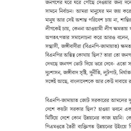
জনগণের ঘরে ঘরে পৌঁছে দেওয়ার জন্য দলের ন
সামনে নির্বাচন। আমরা মানুষের মন জয় ক
মানুষ আর সেই অশান্ত পরিবেশ চায় না, শান্
লীগকেই চায়, কেননা আওয়ামী লীগ ক্ষমতায় থাকা
অপতৎপতার সমালোচনা করে আরও বলেন, দেশে
সন্ত্রাসী, জঙ্গীবাদীরা (বিএনপি-জামায়াত) 
বিএনপির অস্তিত্ব কোথায় ছিল? তারা তো জনগ
দেখছে জনগণ ভোট দিয়ে ভরে দেবে- এতো স
দুঃশাসন, জঙ্গীবাদ সৃষ্টি, দুর্নীতি, লুটপাট,
সঙ্গেই আছে, বাংলাদেশকে আর কেউ দাবায়ে রা
বিএনপি-জামায়াত জোট সরকারের আমলের দুঃশা
দেশে কয়টা সরকার ছিল? হাওয়া ভবনে একটা, 
মিটিয়ে দেশে কোন উন্নয়নের কাজ হয়নি। 
পিএমওতে তৈরী ব্যক্তিগত উন্নয়নের উইংয়ে 