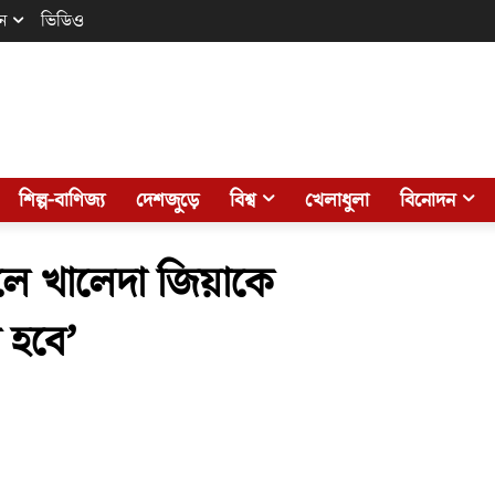
ন
ভিডিও
শিল্প-বাণিজ্য
দেশজুড়ে
বিশ্ব
খেলাধুলা
বিনোদন
লে খালেদা জিয়াকে
 হবে’