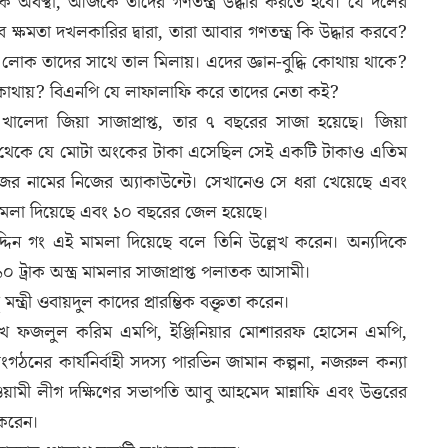
 কি অবস্থা, আজকে তাদের গণতন্ত্র উদ্ধার করতে হবে। যে দলের
ষমতা দখলকারির দ্বারা, তারা আবার গণতন্ত্র কি উদ্ধার করবে?
ু লোক তাদের সাথে তাল মিলায়। এদের জ্ঞান-বুদ্ধি কোথায় থাকে?
্ব কোথায়? বিএনপি যে লাফালাফি করে তাদের নেতা কই?
ায় খালেদা জিয়া সাজাপ্রাপ্ত, তার ৭ বছরের সাজা হয়েছে। জিয়া
েশ থেকে যে মোটা অংকের টাকা এসেছিল সেই একটি টাকাও এতিম
নিজের নামের নিজের অ্যাকাউন্টে। সেখানেও সে ধরা খেয়েছে এবং
ামলা দিয়েছে এবং ১০ বছরের জেল হয়েছে।
ুদ্দিন গং এই মামলা দিয়েছে বলে তিনি উল্লেখ করেন। অন্যদিকে
 ট্রাক অস্ত্র মামলার সাজাপ্রাপ্ত পলাতক আসামী।
্রী ওবায়দুল কাদের প্রারম্ভিক বক্তৃতা করেন।
েখ ফজলুল করিম এমপি, ইঞ্জিনিয়ার মোশাররফ হোসেন এমপি,
গঠনের কার্যনির্বাহী সদস্য পারভিন জামান কল্পনা, নজরুল কন্যা
ামী লীগ দক্ষিণের সভাপতি আবু আহমেদ মান্নাফি এবং উত্তরের
 করেন।