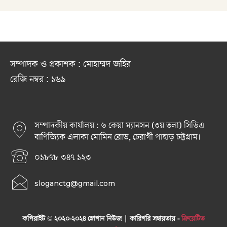
সম্পাদক ও প্রকাশক : মোহাম্মদ জহির
রেজি নম্বর : ১৬৯
সম্পাদকীয় কার্যালয় : ৬ কেয়া ম্যানসন (৩য় তলা) সিডিএ
বাণিজ্যিক এলাকা মোমিন রোড, চেরাগী পাহাড় চট্টগ্রাম।
০১৮৭৮ ৩৪৭ ১২৩
sloganctg@gmail.com
কপিরাইট © ২০২০-২০২৪ স্লোগান নিউজ | কারিগরি সহায়তায় -
ক্রিয়েটিভ