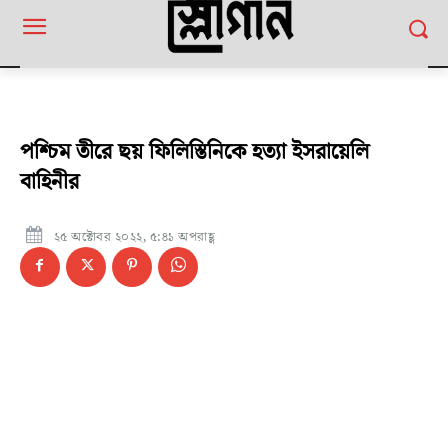
পশ্চিম তীরে ছয় ফিলিস্তিনিকে হত্যা ইসরায়েলি
বাহিনীর
২৫ অক্টোবর ২০২২, ৫:৪১ অপরাহ্ণ