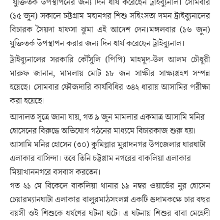
যুক্তিতর্ক উপস্থাপনের জন্য দিন ধার্য করেছেন ট্রাইব্যুনাল। সোমবার
(১৫ জুন) সকালে চট্টগ্রাম মহানগর শিশু সহিংসতা দমন ট্রাইব্যুনালের
বিচারক সৈয়দা হাফসা ঝুমা এই আদেশ দেন।মঙ্গলবার (১৬ জুন)
যুক্তিতর্ক উপস্থাপন করার জন্য দিন ধার্য করেছেন ট্রাইব্যুনাল।
ট্রাইব্যুনালের সরকারি কৌঁসুলি (পিপি) মাহমুদ-উল আলম চৌধুরী
মারুফ জানান, মামলায় মোট ১৮ জন সাক্ষীর সাক্ষ্যগ্রহণ সম্পন্ন
হয়েছে। সোমবার ফৌজদারি কার্যবিধির ৩৪২ ধারায় আসামির পরীক্ষা
করা হয়েছে।
আদালত সূত্রে জানা যায়, গত ৯ জুন মামলার একমাত্র আসামি মনির
হোসেনের বিরুদ্ধে অভিযোগ গঠনের মাধ্যমে বিচারকাজ শুরু হয়।
আসামি মনির হোসেন (৩০) কুমিল্লার মুরাদনগর উপজেলার ঘারঘাটা
এলাকার বাসিন্দা। তবে তিনি চট্টগ্রাম নগরের বাকলিয়া এলাকার
মিয়াখাননগরে বসবাস করতেন।
গত ২১ মে বিকেলে বাকলিয়া থানার ১৯ নম্বর ওয়ার্ডের নুর হোসেন
চেয়ারম্যানঘাটা এলাকার বালুরমাঠসংলগ্ন একটি গুদামকক্ষে চার বছর
বয়সী ওই শিশুকে ধর্ষণের ঘটনা ঘটে। এ ঘটনায় শিশুর বাবা মেহেদী