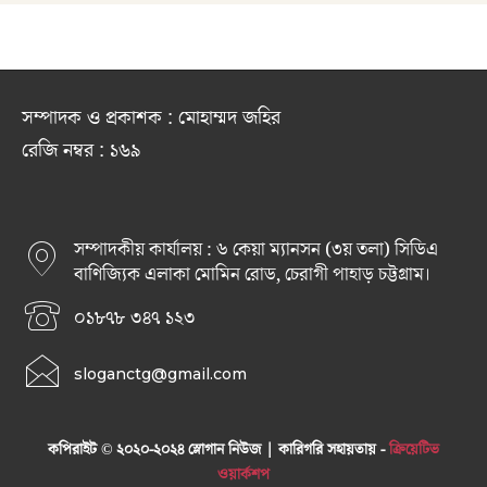
সম্পাদক ও প্রকাশক : মোহাম্মদ জহির
রেজি নম্বর : ১৬৯
সম্পাদকীয় কার্যালয় : ৬ কেয়া ম্যানসন (৩য় তলা) সিডিএ
বাণিজ্যিক এলাকা মোমিন রোড, চেরাগী পাহাড় চট্টগ্রাম।
০১৮৭৮ ৩৪৭ ১২৩
sloganctg@gmail.com
কপিরাইট © ২০২০-২০২৪ স্লোগান নিউজ | কারিগরি সহায়তায় -
ক্রিয়েটিভ
ওয়ার্কশপ