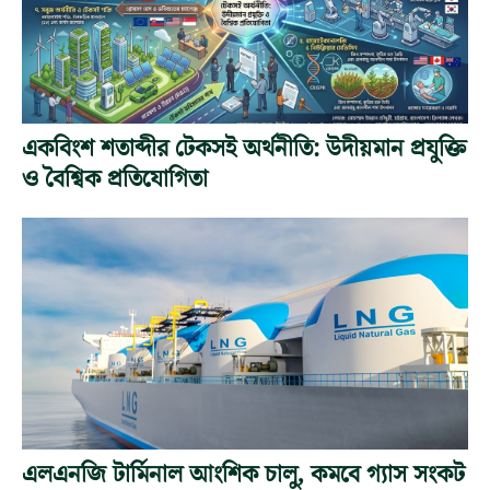
একবিংশ শতাব্দীর টেকসই অর্থনীতি: উদীয়মান প্রযুক্তি
ও বৈশ্বিক প্রতিযোগিতা
এলএনজি টার্মিনাল আংশিক চালু, কমবে গ্যাস সংকট