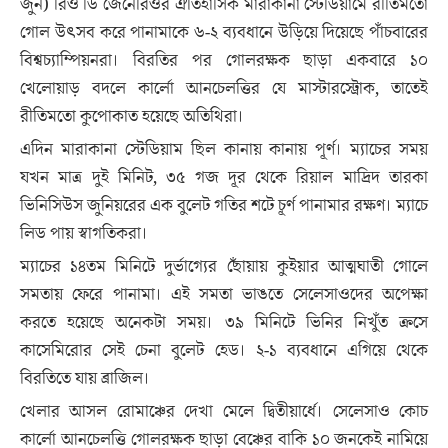
জুন) রিও ডি জেনেরিওর ঐতিহাসিক মারাকানা স্টেডিয়ামে রীতিমতো
গোল উৎসব করে পানামাকে ৬-২ ব্যবধানে উড়িয়ে দিয়েছে পাঁচবারের
বিশ্বচ্যাম্পিয়নরা। বিরতির পর গোলরক্ষক ছাড়া একবারে ১০
খেলোয়াড় বদলে কার্লো আনচেলত্তির যে মাস্টারস্ট্রোক, তাতেই
রীতিমতো কুপোকাত হয়েছে অতিথিরা।
এদিন মারাকানা স্টেডিয়াম ছিল কানায় কানায় পূর্ণ। ম্যাচের সময়
যখন মাত্র দুই মিনিট, ৩৫ গজ দূর থেকে রিয়াল মাদ্রিদ তারকা
ভিনিসিউস জুনিয়রের এক বুলেট গতির শটে চূর্ণ পানামার রক্ষণ। ম্যাচে
লিড পায় স্বাগতিকরা।
ম্যাচের ১৪তম মিনিটে দুর্ভাগ্যের ছোঁয়ায় কুইয়ার আত্মঘাতী গোলে
সমতায় ফেরে পানামা। এই সমতা ভাঙতে সেলেসাওদের অপেক্ষা
করতে হয়েছে অনেকটা সময়। ৩৯ মিনিটে ভিনির নিখুঁত ক্রসে
কাসেমিরোর সেই চেনা বুলেট হেড। ২-১ ব্যবধানে এগিয়ে থেকে
বিরতিতে যায় ব্রাজিল।
খেলার আসল রোমাঞ্চের দেখা মেলে দ্বিতীয়ার্ধে। সেলেসাও কোচ
কার্লো আনচেলত্তি গোলরক্ষক ছাড়া বেঞ্চের বাকি ১০ জনকেই নামিয়ে