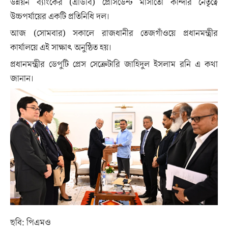
উন্নয়ন ব্যাংকের (এডিবি) প্রেসিডেন্ট মাসাতো কান্দার নেতৃত্বে
উচ্চপর্যায়ের একটি প্রতিনিধি দল।
আজ (সোমবার) সকালে রাজধানীর তেজগাঁওয়ে প্রধানমন্ত্রীর
কার্যালয়ে এই সাক্ষাৎ অনুষ্ঠিত হয়।
প্রধানমন্ত্রীর ডেপুটি প্রেস সেক্রেটারি জাহিদুল ইসলাম রনি এ কথা
জানান।
ছবি: পিএমও