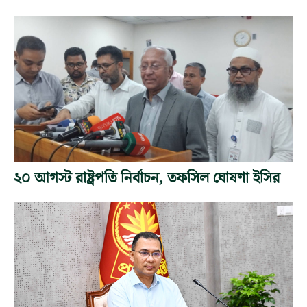
২০ আগস্ট রাষ্ট্রপতি নির্বাচন, তফসিল ঘোষণা ইসির