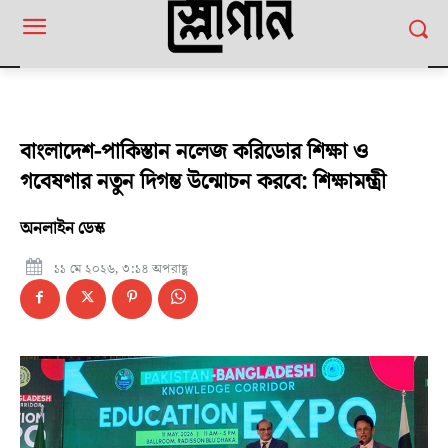
বাংলাদেশ-পাকিস্তান নলেজ করিডোর শিক্ষা ও
গবেষণার নতুন দিগন্ত উন্মোচন করবে: শিক্ষামন্ত্রী
অনলাইন ডেস্ক
১১ মে ২০২৬, ৩:১৪ অপরাহ্ণ