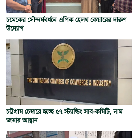
চমেকের সৌন্দর্যবর্ধনে এপিক হেলথ কেয়ারের দারুণ
উদ্যোগ
চট্টগ্রাম চেম্বারে হচ্ছে ৫৭ স্ট্যান্ডিং সাব-কমিটি, নাম
জমার আহ্বান