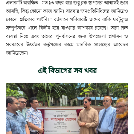
এলাকাটি অরক্ষিত। গত ১৩ বছর ধরে শুধু ব্লক স্থাপনের আশ্বাসই শুনে
আসছি, কিন্তু কোনো কাজ হয়নি। বারবার জনপ্রতিনিধিদের জানিয়েও
কোনো প্রতিকার পাইনি।” বর্তমানে পরিবারটি তাদের বাকি ঘরটুকুও
সম্পূর্ণভাবে খালে বিলীন হয়ে যাওয়ার আশঙ্কায় রয়েছে। তারা দ্রুত
ব্যবস্থা নিতে এবং তাদের পুনর্বাসনের জন্য উপজেলা প্রশাসন ও
সরকারের ঊর্ধ্বতন কর্তৃপক্ষের কাছে মানবিক সাহায্যের আবেদন
জানিয়েছেন।
এই বিভাগের সব খবর