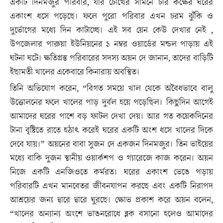
একটি দিনমজুর পরিবার, যার চোখের সামনে চার কক্ষের ঘরের
একাংশ ধসে পড়েছে। ফলে পুরো পরিবার এখন চরম ঝুঁকি ও
দুর্ভোগের মধ্যে দিন কাটাচ্ছে। এই সব য়েন কেউ দেখার নেই ,
উপজেলার পারুয়া ইউনিয়নের ১ নম্বর ওয়ার্ডের মন্ডল পাড়ায় এই
ঘটনা ঘটে। ক্ষতিগ্রস্ত পরিবারের সদস্য অয়ন দে জানান, তাদের বাড়িটি
ইছামতী খালের একেবারে কিনারায় অবস্থিত।
তিনি অভিযোগ করেন, “বিগত সময়ে খাল থেকে অবৈধভাবে বালু
উত্তোলনের ফলে খালের পাড় দুর্বল হয়ে পড়েছিল। কিছুদিন আগেই
আমাদের ঘরের পাশে বড় ফাটল দেখা দেয়। আর গত কয়েকদিনের
টানা বৃষ্টিতে রাতে হঠাৎ করেই ঘরের একটি অংশ ধসে খালের দিকে
দেবে যায়।” অয়নের বাবা সুজন দে একজন দিনমজুর। তিন ভাইয়ের
মধ্যে বাকি দুজন স্থানীয় ওয়ার্কশপ ও গ্যারেজে কাজ করেন। অয়ন
নিজে একটি এনজিওতে কর্মরত। ঘরের একাংশ ভেঙে পড়ায়
পরিবারটি এখন মানবেতর জীবনযাপন করছে এবং একটি নিরাপদ
আশ্রয়ের জন্য দ্বারে দ্বারে ঘুরছে। ক্ষোভ প্রকাশ করে অয়ন বলেন,
“খালের অন্যান্য অংশে ভাঙনরোধে ব্লক বসানো হলেও আমাদের