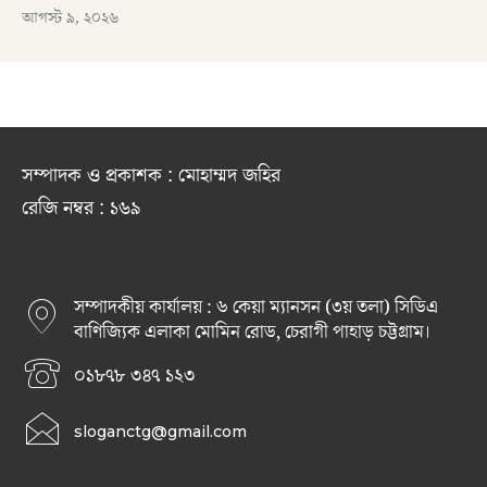
আগস্ট ৯, ২০২৬
সম্পাদক ও প্রকাশক : মোহাম্মদ জহির
রেজি নম্বর : ১৬৯
সম্পাদকীয় কার্যালয় : ৬ কেয়া ম্যানসন (৩য় তলা) সিডিএ
বাণিজ্যিক এলাকা মোমিন রোড, চেরাগী পাহাড় চট্টগ্রাম।
০১৮৭৮ ৩৪৭ ১২৩
sloganctg@gmail.com