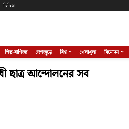
ভিডিও
শিল্প-বাণিজ্য
দেশজুড়ে
বিশ্ব
খেলাধুলা
বিনোদন
োধী ছাত্র আন্দোলনের সব