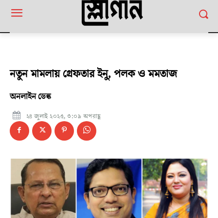
নতুন মামলায় গ্রেফতার ইনু, পলক ও মমতাজ
অনলাইন ডেস্ক
২৪ জুলাই ২০২৫, ৩:০৯ অপরাহ্ণ