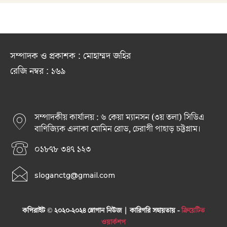
সম্পাদক ও প্রকাশক : মোহাম্মদ জহির
রেজি নম্বর : ১৬৯
সম্পাদকীয় কার্যালয় : ৬ কেয়া ম্যানসন (৩য় তলা) সিডিএ
বাণিজ্যিক এলাকা মোমিন রোড, চেরাগী পাহাড় চট্টগ্রাম।
০১৮৭৮ ৩৪৭ ১২৩
sloganctg@gmail.com
কপিরাইট © ২০২০-২০২৪ স্লোগান নিউজ | কারিগরি সহায়তায় -
ক্রিয়েটিভ
ওয়ার্কশপ