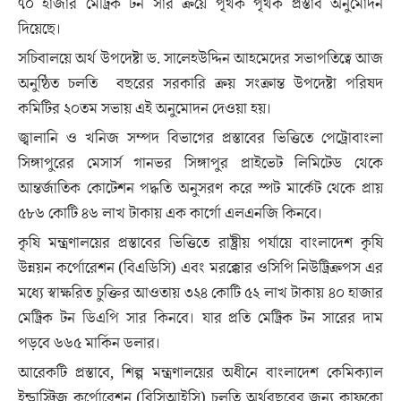
৭০ হাজার মেট্রিক টন সার ক্রয়ে পৃথক পৃথক প্রস্তাব অনুমোদন
দিয়েছে।
সচিবালয়ে অর্থ উপদেষ্টা ড. সালেহউদ্দিন আহমেদের সভাপতিত্বে আজ
অনুষ্ঠিত চলতি বছরের সরকারি ক্রয় সংক্রান্ত উপদেষ্টা পরিষদ
কমিটির ২০তম সভায় এই অনুমোদন দেওয়া হয়।
জ্বালানি ও খনিজ সম্পদ বিভাগের প্রস্তাবের ভিত্তিতে পেট্রোবাংলা
সিঙ্গাপুরের মেসার্স গানভর সিঙ্গাপুর প্রাইভেট লিমিটেড থেকে
আন্তর্জাতিক কোটেশন পদ্ধতি অনুসরণ করে স্পট মার্কেট থেকে প্রায়
৫৮৬ কোটি ৪৬ লাখ টাকায় এক কার্গো এলএনজি কিনবে।
কৃষি মন্ত্রণালয়ের প্রস্তাবের ভিত্তিতে রাষ্ট্রীয় পর্যায়ে বাংলাদেশ কৃষি
উন্নয়ন কর্পোরেশন (বিএডিসি) এবং মরক্কোর ওসিপি নিউট্রিক্রপস এর
মধ্যে স্বাক্ষরিত চুক্তির আওতায় ৩২৪ কোটি ৫২ লাখ টাকায় ৪০ হাজার
মেট্রিক টন ডিএপি সার কিনবে। যার প্রতি মেট্রিক টন সারের দাম
পড়বে ৬৬৫ মার্কিন ডলার।
আরেকটি প্রস্তাবে, শিল্প মন্ত্রণালয়ের অধীনে বাংলাদেশ কেমিক্যাল
ইন্ডাস্ট্রিজ কর্পোরেশন (বিসিআইসি) চলতি অর্থবছরের জন্য কাফকো