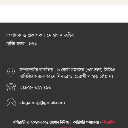
সম্পাদক ও প্রকাশক : মোহাম্মদ জহির
রেজি নম্বর : ১৬৯
সম্পাদকীয় কার্যালয় : ৬ কেয়া ম্যানসন (৩য় তলা) সিডিএ
বাণিজ্যিক এলাকা মোমিন রোড, চেরাগী পাহাড় চট্টগ্রাম।
০১৮৭৮ ৩৪৭ ১২৩
sloganctg@gmail.com
কপিরাইট © ২০২০-২০২৪ স্লোগান নিউজ | কারিগরি সহায়তায় -
ক্রিয়েটিভ