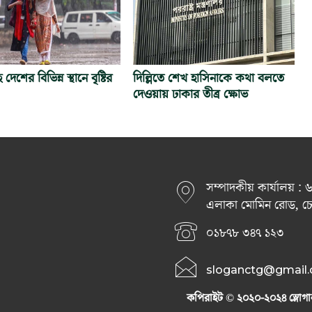
হ দেশের বিভিন্ন স্থানে বৃষ্টির
দিল্লিতে শেখ হাসিনাকে কথা বলতে
দেওয়ায় ঢাকার তীব্র ক্ষোভ
সম্পাদকীয় কার্যালয় :
এলাকা মোমিন রোড, চেরা
০১৮৭৮ ৩৪৭ ১২৩
sloganctg@gmail
কপিরাইট © ২০২০-২০২৪ স্লোগা