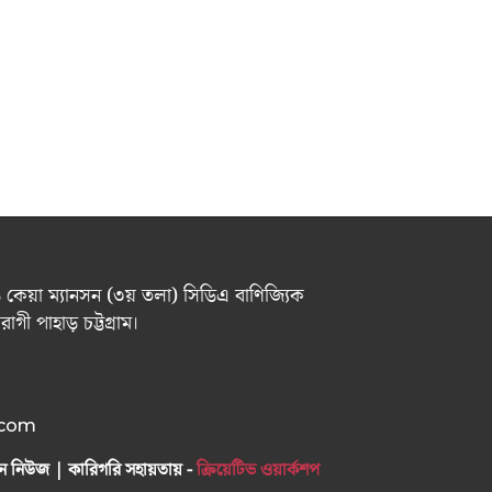
 ৬ কেয়া ম্যানসন (৩য় তলা) সিডিএ বাণিজ্যিক
গী পাহাড় চট্টগ্রাম।
.com
ন নিউজ | কারিগরি সহায়তায় -
ক্রিয়েটিভ ওয়ার্কশপ