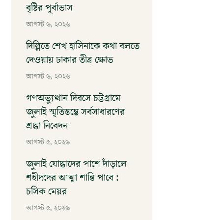
বৃষ্টির পূর্বাভাস
আগস্ট ৬, ২০২৬
দিল্লিতে শেখ হাসিনাকে কথা বলতে
দেওয়ায় ঢাকার তীব্র ক্ষোভ
আগস্ট ৬, ২০২৬
গণঅভ্যুত্থান দিবসে চট্টগ্রামে
জুলাই স্মৃতিস্তম্ভে সর্বসাধারণের
শ্রদ্ধা নিবেদন
আগস্ট ৫, ২০২৬
জুলাই যোদ্ধাদের পাশে দাঁড়ালে
শহীদদের আত্মা শান্তি পাবে :
চসিক মেয়র
আগস্ট ৫, ২০২৬