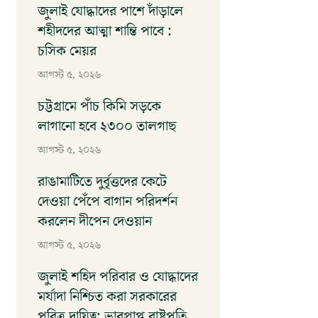
জুলাই যোদ্ধাদের পাশে দাঁড়ালে
শহীদদের আত্মা শান্তি পাবে :
চসিক মেয়র
আগস্ট ৫, ২০২৬
চট্টগ্রামে পাঁচ কিমি সড়কে
লাগানো হবে ২৩০০ তালগাছ
আগস্ট ৫, ২০২৬
রাঙামাটিতে দুর্বৃত্তদের ‎কেটে
দেওয়া পেঁপে বাগান পরিদর্শন
করলেন দীপেন দেওয়ান
আগস্ট ৫, ২০২৬
জুলাই শহিদ পরিবার ও যোদ্ধাদের
মর্যাদা নিশ্চিত করা সরকারের
পবিত্র দায়িত্ব: ভারপ্রাপ্ত রাষ্ট্রপতি