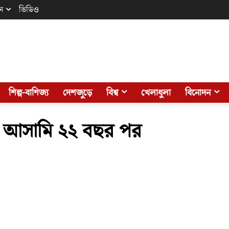
ন
ভিডিও
শিল্প-বাণিজ্য
দেশজুড়ে
বিশ্ব
খেলাধুলা
বিনোদন
র আসামি ২২ বছর পর