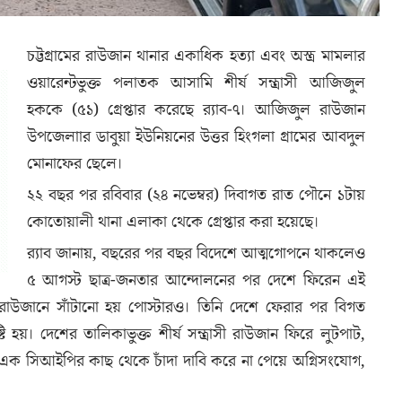
চট্টগ্রামের রাউজান থানার একাধিক হত্যা এবং অস্ত্র মামলার
ওয়ারেন্টভুক্ত পলাতক আসামি শীর্ষ সন্ত্রাসী আজিজুল
হককে (৫১) গ্রেপ্তার করেছে র‌্যাব-৭। আজিজুল রাউজান
উপজেলাার ডাবুয়া ইউনিয়নের উত্তর হিংগলা গ্রামের আবদুল
মোনাফের ছেলে।
২২ বছর পর রবিবার (২৪ নভেম্বর) দিবাগত রাত পৌনে ১টায়
কোতোয়ালী থানা এলাকা থেকে গ্রেপ্তার করা হয়েছে।
র‌্যাব জানায়, বছরের পর বছর বিদেশে আত্মগোপনে থাকলেও
৫ আগস্ট ছাত্র-জনতার আন্দোলনের পর দেশে ফিরেন এই
ে রাউজানে সাঁটানো হয় পোস্টারও। তিনি দেশে ফেরার পর বিগত
্টি হয়। দেশের তালিকাভুক্ত শীর্ষ সন্ত্রাসী রাউজান ফিরে লুটপাট,
ষ এক সিআইপির কাছ থেকে চাঁদা দাবি করে না পেয়ে অগ্নিসংযোগ,