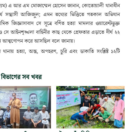
াধ্যম) এ আর এম মোজাম্মেল হোসেন জানান, কোতোয়ালী থানাধীন
ষ সন্ত্রাসী আজিজুল; এমন তথ্যের ভিত্তিতে গতকাল অভিযান
মিক জিজ্ঞাসাবাদ সে সূত্রে বর্ণিত হত্যা মামলার ওয়ারেন্টভুক্ত
সে আইনশৃঙ্খলা বাহিনীর কাছ থেকে গ্রেফতার এড়াতে দীর্ঘ ২২
স্থানে আত্মগোপন করে আসছিল বলে জানায়।
থানায় হত্যা, অস্ত্র, অপহরণ, চুরি এবং ডাকাতি সংশ্লিষ্ট ১২টি
 বিভাগের সব খবর